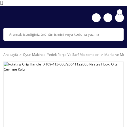
Anasayfa
Oyun Makinası Yedek Parça Ve Sarf Malzemeleri
Marka ve Mode