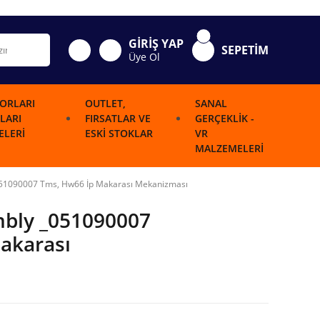
GİRİŞ YAP
SEPETİM
Üye Ol
ORLARI
OUTLET,
SANAL
LARI
FIRSATLAR VE
GERÇEKLIK -
LERI
ESKI STOKLAR
VR
MALZEMELERI
51090007 Tms, Hw66 İp Makarası Mekanizması
bly _051090007
akarası