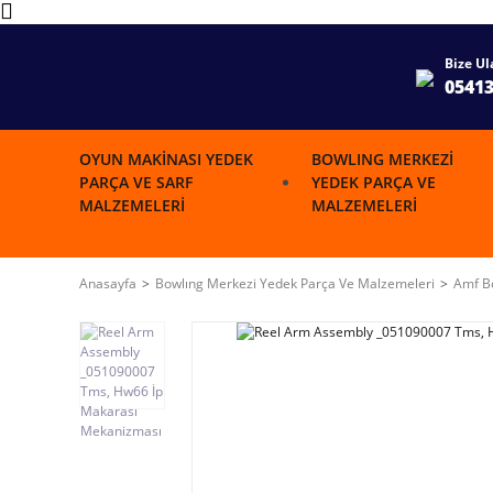
Bize Ul
0541
OYUN MAKINASI YEDEK
BOWLING MERKEZI
PARÇA VE SARF
YEDEK PARÇA VE
MALZEMELERI
MALZEMELERI
Anasayfa
Bowlıng Merkezi Yedek Parça Ve Malzemeleri
Amf Bo