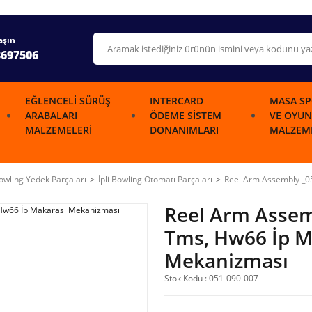
aşın
3697506
EĞLENCELI SÜRÜŞ
INTERCARD
MASA SP
ARABALARI
ÖDEME SISTEM
VE OYUN
MALZEMELERI
DONANIMLARI
MALZEME
wling Yedek Parçaları
İpli Bowling Otomatı Parçaları
Reel Arm Assembly _0
Reel Arm Assem
Tms, Hw66 İp M
Mekanizması
Stok Kodu : 051-090-007