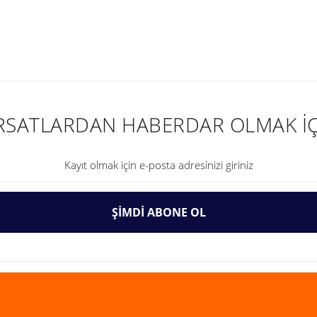
nularda yetersiz gördüğünüz noktaları öneri formunu kullanarak tarafımıza ilet
IRSATLARDAN HABERDAR OLMAK İÇ
ŞİMDİ ABONE OL
Gönder