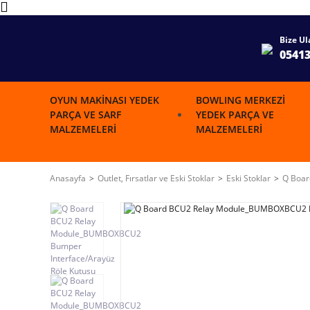
Bize Ul
0541
OYUN MAKINASI YEDEK
BOWLING MERKEZI
PARÇA VE SARF
YEDEK PARÇA VE
MALZEMELERI
MALZEMELERI
Anasayfa
Outlet, Fırsatlar ve Eski Stoklar
Eski Stoklar
Q Boar