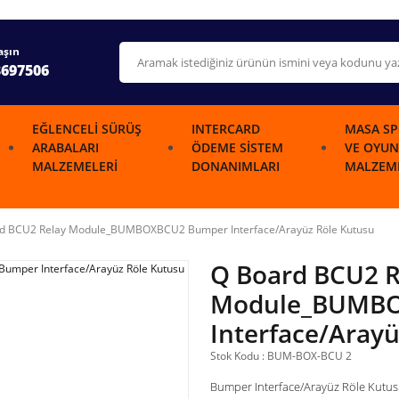
aşın
3697506
EĞLENCELI SÜRÜŞ
INTERCARD
MASA SP
ARABALARI
ÖDEME SISTEM
VE OYUN
MALZEMELERI
DONANIMLARI
MALZEME
d BCU2 Relay Module_BUMBOXBCU2 Bumper Interface/Arayüz Röle Kutusu
Q Board BCU2 R
Module_BUMBO
Interface/Aray
Stok Kodu : BUM-BOX-BCU 2
Bumper Interface/Arayüz Röle Kutu