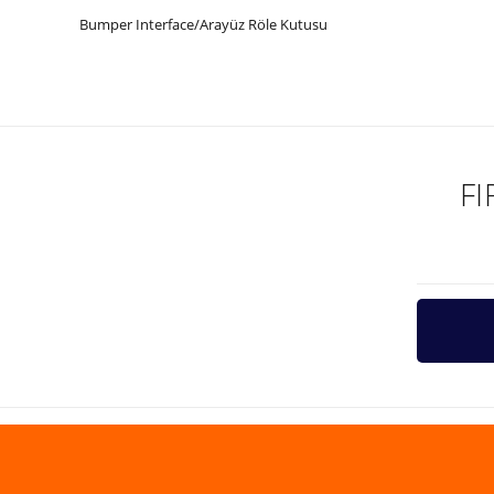
Bumper Interface/Arayüz Röle Kutusu
Bu ürünün fiyat bilgisi, resim, ürün açıklamalarında ve diğer ko
Görüş ve önerileriniz için teşekkür ederiz.
Ürün resmi kalitesiz, bozuk veya görüntülenemiyor.
Ürün açıklamasında eksik bilgiler bulunuyor.
F
Ürün bilgilerinde hatalar bulunuyor.
Ürün fiyatı diğer sitelerden daha pahalı.
Bu ürüne benzer farklı alternatifler olmalı.