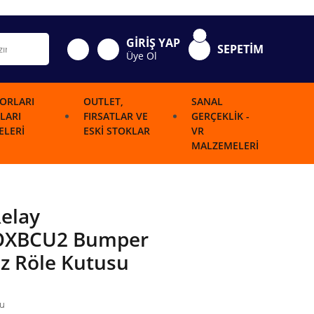
GİRİŞ YAP
SEPETİM
Üye Ol
ORLARI
OUTLET,
SANAL
LARI
FIRSATLAR VE
GERÇEKLIK -
LERI
ESKI STOKLAR
VR
MALZEMELERI
elay
XBCU2 Bumper
üz Röle Kutusu
su