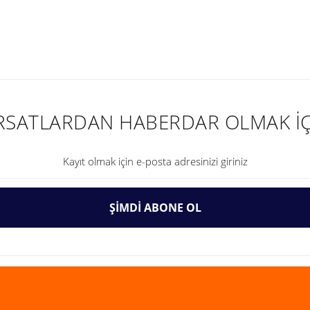
nularda yetersiz gördüğünüz noktaları öneri formunu kullanarak tarafımıza ilet
IRSATLARDAN HABERDAR OLMAK İÇ
ŞİMDİ ABONE OL
Gönder