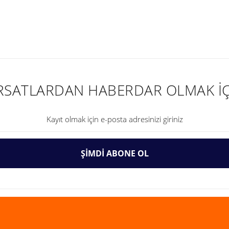
nularda yetersiz gördüğünüz noktaları öneri formunu kullanarak tarafımıza ilet
IRSATLARDAN HABERDAR OLMAK İÇ
ŞİMDİ ABONE OL
Gönder