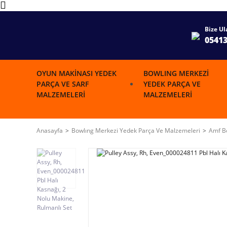
Bize Ul
0541
OYUN MAKINASI YEDEK
BOWLING MERKEZI
PARÇA VE SARF
YEDEK PARÇA VE
MALZEMELERI
MALZEMELERI
Anasayfa
Bowlıng Merkezi Yedek Parça Ve Malzemeleri
Amf Bo