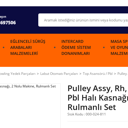
aşın
3697506
EĞLENCELI SÜRÜŞ
INTERCARD
MASA SP
ARABALARI
ÖDEME SISTEM
VE OYUN
MALZEMELERI
DONANIMLARI
MALZEME
wling Yedek Parçaları
Labut Otomatı Parçaları
Top Asansörü / Pbl
Pulley
Pulley Assy, Rh
Pbl Halı Kasnağ
Rulmanlı Set
Stok Kodu : 000-024-811