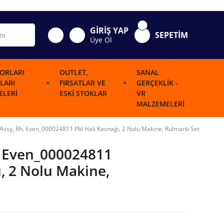
GİRİŞ YAP
SEPETİM
Üye Ol
ORLARI
OUTLET,
SANAL
LARI
FIRSATLAR VE
GERÇEKLIK -
LERI
ESKI STOKLAR
VR
MALZEMELERI
 Assy, Rh, Even_000024811 Pbl Halı Kasnağı, 2 Nolu Makine, Rulmanlı Set
, Even_000024811
ı, 2 Nolu Makine,