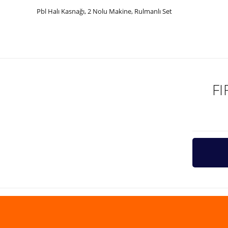
Pbl Halı Kasnağı, 2 Nolu Makine, Rulmanlı Set
Bu ürünün fiyat bilgisi, resim, ürün açıklamalarında ve diğer ko
Görüş ve önerileriniz için teşekkür ederiz.
Ürün resmi kalitesiz, bozuk veya görüntülenemiyor.
Ürün açıklamasında eksik bilgiler bulunuyor.
F
Ürün bilgilerinde hatalar bulunuyor.
Ürün fiyatı diğer sitelerden daha pahalı.
Bu ürüne benzer farklı alternatifler olmalı.