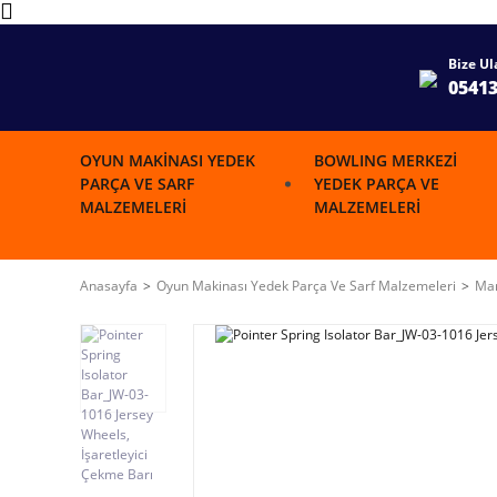
Bize Ul
0541
OYUN MAKINASI YEDEK
BOWLING MERKEZI
PARÇA VE SARF
YEDEK PARÇA VE
MALZEMELERI
MALZEMELERI
Anasayfa
Oyun Makinası Yedek Parça Ve Sarf Malzemeleri
Mar