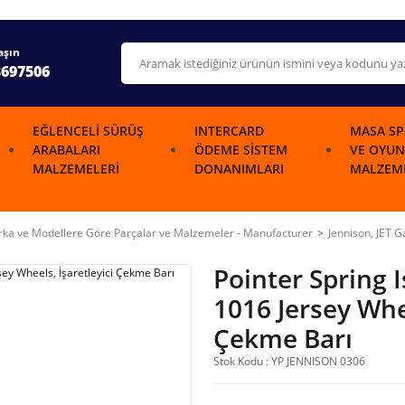
aşın
3697506
EĞLENCELI SÜRÜŞ
INTERCARD
MASA SP
ARABALARI
ÖDEME SISTEM
VE OYUN
MALZEMELERI
DONANIMLARI
MALZEME
ka ve Modellere Göre Parçalar ve Malzemeler - Manufacturer
Jennison, JET 
Pointer Spring 
1016 Jersey Whee
Çekme Barı
Stok Kodu : YP JENNISON 0306