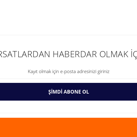
nularda yetersiz gördüğünüz noktaları öneri formunu kullanarak tarafımıza ilet
IRSATLARDAN HABERDAR OLMAK İÇ
ŞİMDİ ABONE OL
Gönder