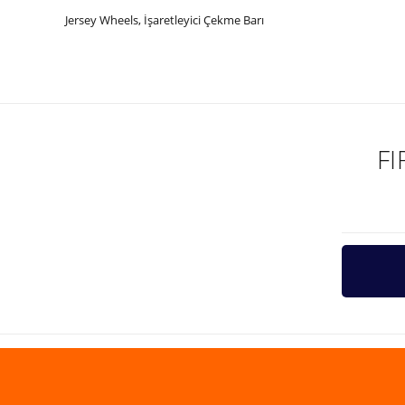
Jersey Wheels, İşaretleyici Çekme Barı
Bu ürünün fiyat bilgisi, resim, ürün açıklamalarında ve diğer ko
Görüş ve önerileriniz için teşekkür ederiz.
Ürün resmi kalitesiz, bozuk veya görüntülenemiyor.
Ürün açıklamasında eksik bilgiler bulunuyor.
F
Ürün bilgilerinde hatalar bulunuyor.
Ürün fiyatı diğer sitelerden daha pahalı.
Bu ürüne benzer farklı alternatifler olmalı.