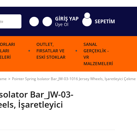
GİRİŞ YAP
SEPETİM
Üye Ol
ORLARI
OUTLET,
SANAL
LARI
FIRSATLAR VE
GERÇEKLIK -
LERI
ESKI STOKLAR
VR
MALZEMELERI
Game
Pointer Spring Isolator Bar_JW-03-1016 Jersey Wheels, İşaretleyici Çekme 
Isolator Bar_JW-03-
ls, İşaretleyici