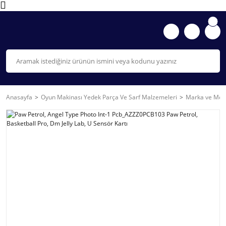
Anasayfa
Oyun Makinası Yedek Parça Ve Sarf Malzemeleri
Marka ve Mode