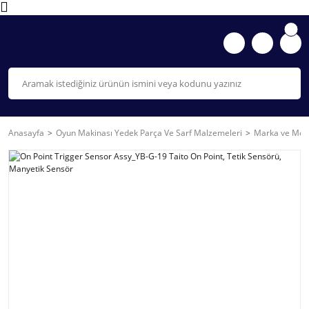
Anasayfa
Oyun Makinası Yedek Parça Ve Sarf Malzemeleri
Marka ve Mode