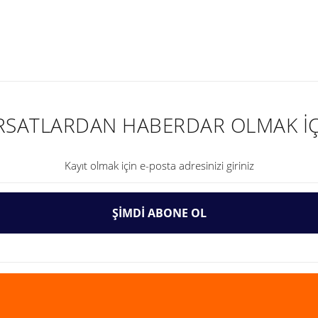
nularda yetersiz gördüğünüz noktaları öneri formunu kullanarak tarafımıza ilet
IRSATLARDAN HABERDAR OLMAK İÇ
ŞİMDİ ABONE OL
Gönder