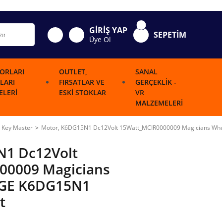
GİRİŞ YAP
SEPETİM
Üye Ol
ORLARI
OUTLET,
SANAL
LARI
FIRSATLAR VE
GERÇEKLIK -
LERI
ESKI STOKLAR
VR
MALZEMELERI
Key Master
Motor, K6DG15N1 Dc12Volt 15Watt_MCIR0000009 Magicians Whe
N1 Dc12Volt
00009 Magicians
KGE K6DG15N1
t