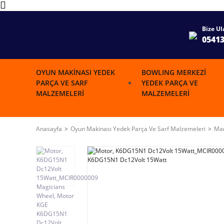
Bize Ul
0541
OYUN MAKINASI YEDEK
BOWLING MERKEZI
PARÇA VE SARF
YEDEK PARÇA VE
MALZEMELERI
MALZEMELERI
Anasayfa
Oyun Makinası Yedek Parça Ve Sarf Malzemeleri
Mar