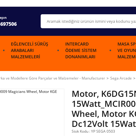
aşın
3697506
EĞLENCELI SÜRÜŞ
INTERCARD
MASA SP
ARABALARI
ÖDEME SISTEM
VE OYUN
MALZEMELERI
DONANIMLARI
MALZEME
ka ve Modellere Göre Parçalar ve Malzemeler - Manufacturer
Sega Arcade
Motor, K6DG15
15Watt_MCIR00
Wheel, Motor 
Dc12Volt 15Wat
Stok Kodu : YP SEGA 0503