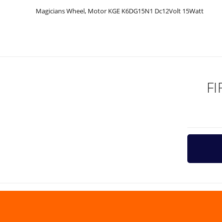
Magicians Wheel, Motor KGE K6DG15N1 Dc12Volt 15Watt
Bu ürünün fiyat bilgisi, resim, ürün açıklamalarında ve diğer ko
Görüş ve önerileriniz için teşekkür ederiz.
Ürün resmi kalitesiz, bozuk veya görüntülenemiyor.
Ürün açıklamasında eksik bilgiler bulunuyor.
F
Ürün bilgilerinde hatalar bulunuyor.
Ürün fiyatı diğer sitelerden daha pahalı.
Bu ürüne benzer farklı alternatifler olmalı.