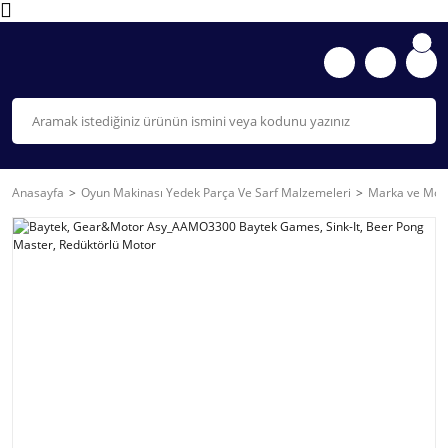
Anasayfa
Oyun Makinası Yedek Parça Ve Sarf Malzemeleri
Marka ve Mode