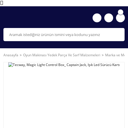
Anasayfa
Oyun Makinası Yedek Parça Ve Sarf Malzemeleri
Marka ve Mode