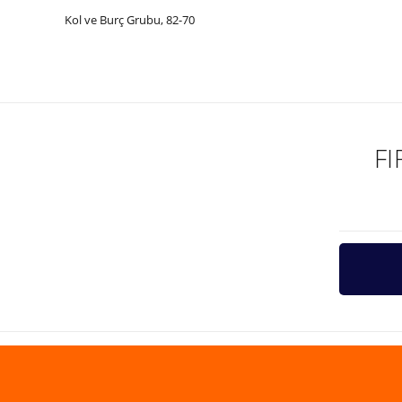
Kol ve Burç Grubu, 82-70
Bu ürünün fiyat bilgisi, resim, ürün açıklamalarında ve diğer ko
Görüş ve önerileriniz için teşekkür ederiz.
Ürün resmi kalitesiz, bozuk veya görüntülenemiyor.
Ürün açıklamasında eksik bilgiler bulunuyor.
F
Ürün bilgilerinde hatalar bulunuyor.
Ürün fiyatı diğer sitelerden daha pahalı.
Bu ürüne benzer farklı alternatifler olmalı.