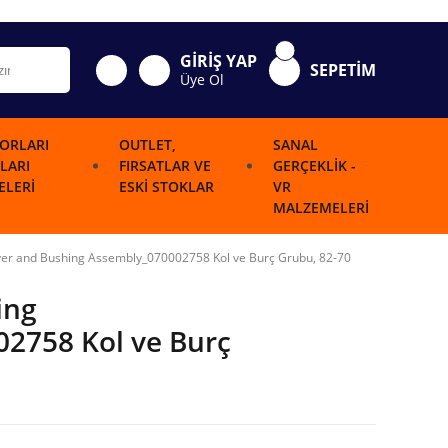
GİRİŞ YAP
SEPETİM
Üye Ol
ORLARI
OUTLET,
SANAL
LARI
FIRSATLAR VE
GERÇEKLIK -
LERI
ESKI STOKLAR
VR
MALZEMELERI
ver and Bushing Assembly_070002758 Kol ve Burç Grubu, 82-70
ing
2758 Kol ve Burç