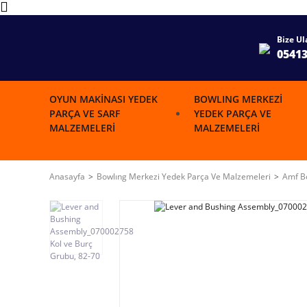
Bize Ul
0541
OYUN MAKINASI YEDEK
BOWLING MERKEZI
PARÇA VE SARF
YEDEK PARÇA VE
MALZEMELERI
MALZEMELERI
Anasayfa
Bowlıng Merkezi Yedek Parça Ve Malzemeleri
Amf Bo