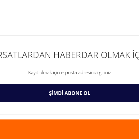
nularda yetersiz gördüğünüz noktaları öneri formunu kullanarak tarafımıza ilet
IRSATLARDAN HABERDAR OLMAK İÇ
ŞİMDİ ABONE OL
Gönder