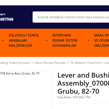
aşın
3697506
EĞLENCELI SÜRÜŞ
INTERCARD
MASA SP
ARABALARI
ÖDEME SISTEM
VE OYUN
MALZEMELERI
DONANIMLARI
MALZEME
wling Yedek Parçaları
Labut Otomatı Parçaları
Ön Makine / Front End
Le
Lever and Bush
Assembly_07000
Grubu, 82-70
Stok Kodu : 070-002-758