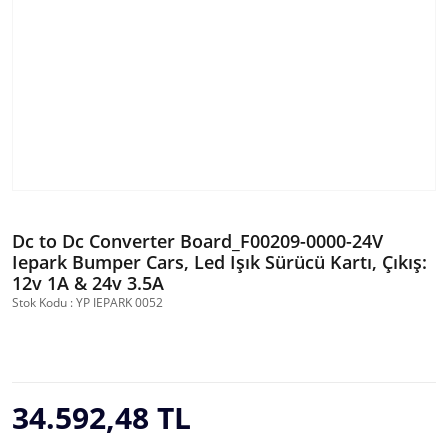
Dc to Dc Converter Board_F00209-0000-24V
Iepark Bumper Cars, Led Işık Sürücü Kartı, Çıkış:
12v 1A & 24v 3.5A
Stok Kodu : YP IEPARK 0052
34.592,48 TL