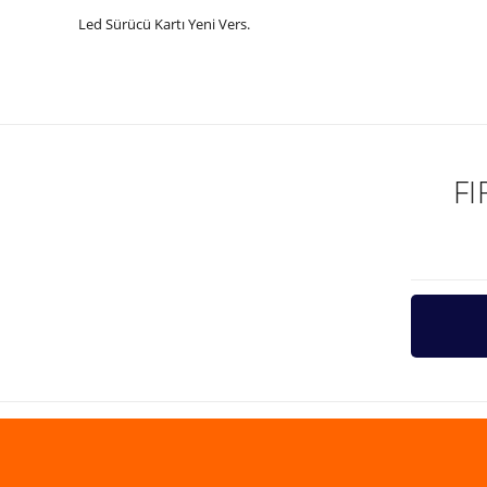
Led Sürücü Kartı Yeni Vers.
Bu ürünün fiyat bilgisi, resim, ürün açıklamalarında ve diğer ko
Görüş ve önerileriniz için teşekkür ederiz.
Ürün resmi kalitesiz, bozuk veya görüntülenemiyor.
Ürün açıklamasında eksik bilgiler bulunuyor.
F
Ürün bilgilerinde hatalar bulunuyor.
Ürün fiyatı diğer sitelerden daha pahalı.
Bu ürüne benzer farklı alternatifler olmalı.