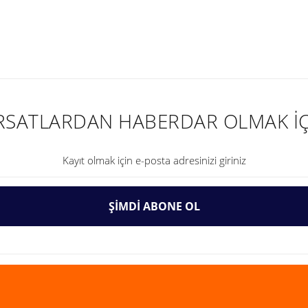
nularda yetersiz gördüğünüz noktaları öneri formunu kullanarak tarafımıza ilet
IRSATLARDAN HABERDAR OLMAK İÇ
ŞİMDİ ABONE OL
Gönder