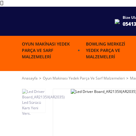
Bize Ul
0541
OYUN MAKINASI YEDEK
BOWLING MERKEZI
PARÇA VE SARF
YEDEK PARÇA VE
MALZEMELERI
MALZEMELERI
Anasayfa
Oyun Makinası Yedek Parça Ve Sarf Malzemeleri
Mar