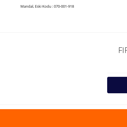
Mandal, Eski Kodu : 070-001-918
Bu ürünün fiyat bilgisi, resim, ürün açıklamalarında ve diğer ko
Görüş ve önerileriniz için teşekkür ederiz.
Ürün resmi kalitesiz, bozuk veya görüntülenemiyor.
Ürün açıklamasında eksik bilgiler bulunuyor.
F
Ürün bilgilerinde hatalar bulunuyor.
Ürün fiyatı diğer sitelerden daha pahalı.
Bu ürüne benzer farklı alternatifler olmalı.