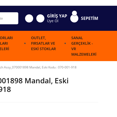
GİRİŞ YAP
SEPETİM
Üye Ol
ORLARI
OUTLET,
SANAL
LARI
FIRSATLAR VE
GERÇEKLIK -
LERI
ESKI STOKLAR
VR
MALZEMELERI
ch Assy_070001898 Mandal, Eski Kodu : 070-001-918
001898 Mandal, Eski
918