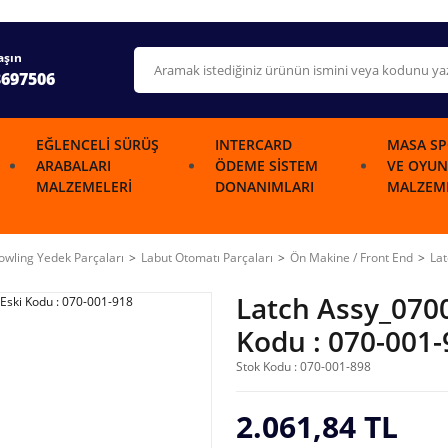
aşın
3697506
EĞLENCELI SÜRÜŞ
INTERCARD
MASA SP
ARABALARI
ÖDEME SISTEM
VE OYUN
MALZEMELERI
DONANIMLARI
MALZEME
wling Yedek Parçaları
Labut Otomatı Parçaları
Ön Makine / Front End
Lat
Latch Assy_070
Kodu : 070-001-
Stok Kodu : 070-001-898
2.061,84 TL