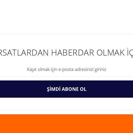
nularda yetersiz gördüğünüz noktaları öneri formunu kullanarak tarafımıza ilet
IRSATLARDAN HABERDAR OLMAK İÇ
ŞİMDİ ABONE OL
Gönder