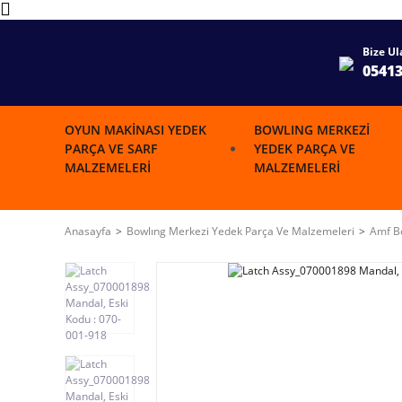
Bize Ul
0541
OYUN MAKINASI YEDEK
BOWLING MERKEZI
PARÇA VE SARF
YEDEK PARÇA VE
MALZEMELERI
MALZEMELERI
Anasayfa
Bowlıng Merkezi Yedek Parça Ve Malzemeleri
Amf Bo