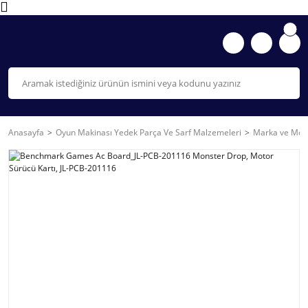
Anasayfa
Oyun Makinası Yedek Parça Ve Sarf Malzemeleri
Marka ve Mode