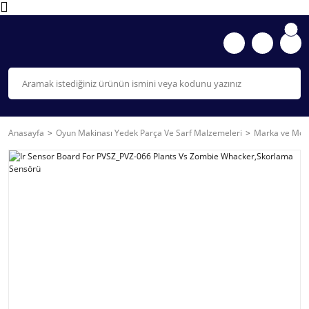
Anasayfa
Oyun Makinası Yedek Parça Ve Sarf Malzemeleri
Marka ve Mode