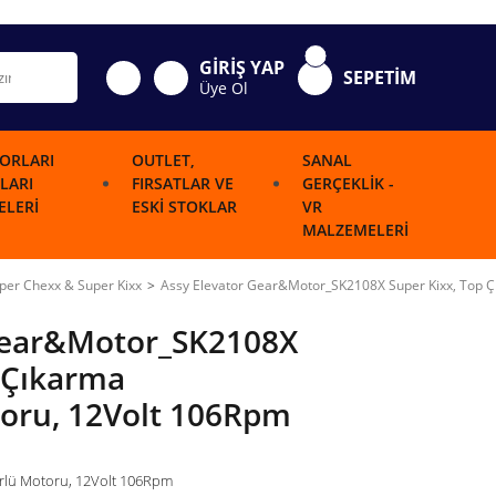
GİRİŞ YAP
SEPETİM
Üye Ol
ORLARI
OUTLET,
SANAL
LARI
FIRSATLAR VE
GERÇEKLIK -
LERI
ESKI STOKLAR
VR
MALZEMELERI
per Chexx & Super Kixx
Assy Elevator Gear&Motor_SK2108X Super Kixx, Top Ç
Gear&Motor_SK2108X
 Çıkarma
oru, 12Volt 106Rpm
örlü Motoru, 12Volt 106Rpm