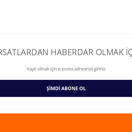
nularda yetersiz gördüğünüz noktaları öneri formunu kullanarak tarafımıza ilet
IRSATLARDAN HABERDAR OLMAK İÇ
ŞİMDİ ABONE OL
Gönder