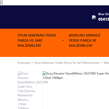
Bize Ul
0541
OYUN MAKINASI YEDEK
BOWLING MERKEZI
PARÇA VE SARF
YEDEK PARÇA VE
MALZEMELERI
MALZEMELERI
Anasayfa
Oyun Makinası Yedek Parça Ve Sarf Malzemeleri
Mar