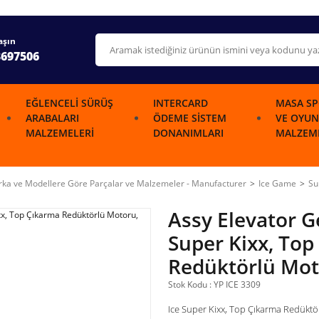
aşın
3697506
EĞLENCELI SÜRÜŞ
INTERCARD
MASA SP
ARABALARI
ÖDEME SISTEM
VE OYUN
MALZEMELERI
DONANIMLARI
MALZEME
ka ve Modellere Göre Parçalar ve Malzemeler - Manufacturer
Ice Game
Su
Assy Elevator 
Super Kixx, Top
Redüktörlü Mot
Stok Kodu : YP ICE 3309
Ice Super Kixx, Top Çıkarma Redükt