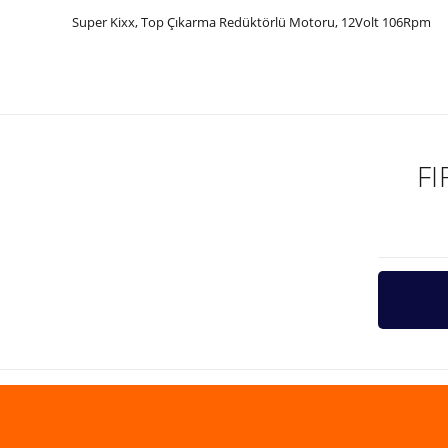
Super Kixx, Top Çıkarma Redüktörlü Motoru, 12Volt 106Rpm
Bu ürünün fiyat bilgisi, resim, ürün açıklamalarında ve diğer ko
Görüş ve önerileriniz için teşekkür ederiz.
Ürün resmi kalitesiz, bozuk veya görüntülenemiyor.
Ürün açıklamasında eksik bilgiler bulunuyor.
F
Ürün bilgilerinde hatalar bulunuyor.
Ürün fiyatı diğer sitelerden daha pahalı.
Bu ürüne benzer farklı alternatifler olmalı.