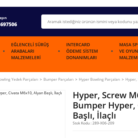
aşın
3697506
EĞLENCELI SÜRÜŞ
INTERCARD
MASA SP
ARABALARI
ÖDEME SISTEM
VE OYUN
MALZEMELERI
DONANIMLARI
MALZEME
wling Yedek Parçaları
Bumper Parçaları
Hyper Bowling Parçaları
Hyper,
Hyper, Screw 
Bumper Hyper, 
Başlı, İlaçlı
Stok Kodu : 289-X06-209