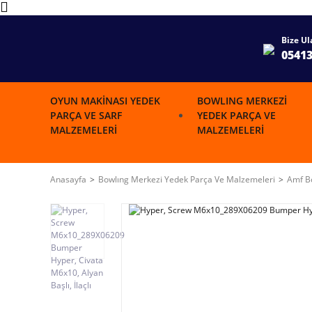
Bize Ul
0541
OYUN MAKINASI YEDEK
BOWLING MERKEZI
PARÇA VE SARF
YEDEK PARÇA VE
MALZEMELERI
MALZEMELERI
Anasayfa
Bowlıng Merkezi Yedek Parça Ve Malzemeleri
Amf Bo