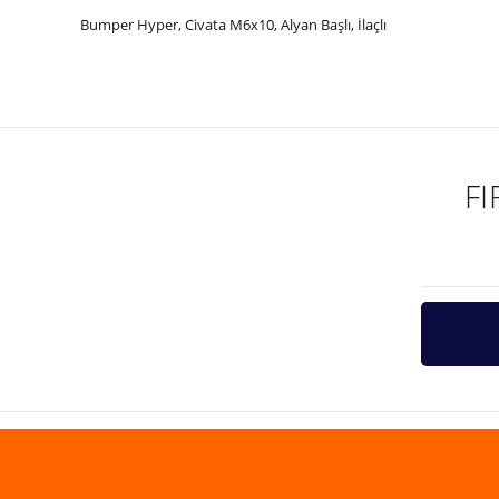
Bumper Hyper, Civata M6x10, Alyan Başlı, İlaçlı
Bu ürünün fiyat bilgisi, resim, ürün açıklamalarında ve diğer ko
Görüş ve önerileriniz için teşekkür ederiz.
Ürün resmi kalitesiz, bozuk veya görüntülenemiyor.
Ürün açıklamasında eksik bilgiler bulunuyor.
F
Ürün bilgilerinde hatalar bulunuyor.
Ürün fiyatı diğer sitelerden daha pahalı.
Bu ürüne benzer farklı alternatifler olmalı.