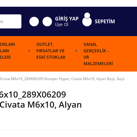
GİRİŞ YAP
SEPETİM
Üye Ol
ORLARI
OUTLET,
SANAL
LARI
FIRSATLAR VE
GERÇEKLIK -
LERI
ESKI STOKLAR
VR
MALZEMELERI
 Screw M6x10_289X06209 Bumper Hyper, Civata M6x10, Alyan Başlı, İlaçlı
M6x10_289X06209
Civata M6x10, Alyan