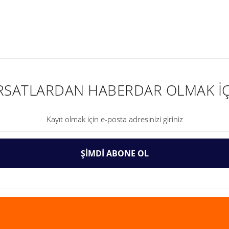
nularda yetersiz gördüğünüz noktaları öneri formunu kullanarak tarafımıza ilet
IRSATLARDAN HABERDAR OLMAK İÇ
ŞİMDİ ABONE OL
Gönder