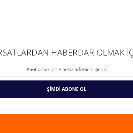
nularda yetersiz gördüğünüz noktaları öneri formunu kullanarak tarafımıza ilet
IRSATLARDAN HABERDAR OLMAK İÇ
ŞİMDİ ABONE OL
Gönder