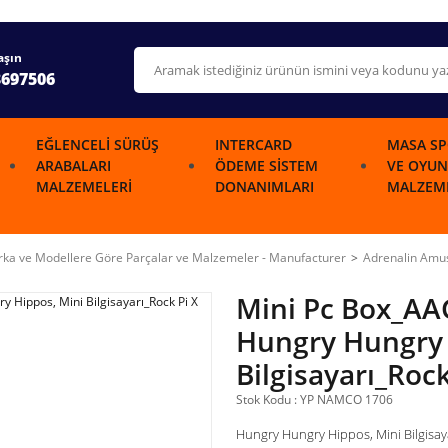
aşın
3697506
EĞLENCELI SÜRÜŞ
INTERCARD
MASA SP
ARABALARI
ÖDEME SISTEM
VE OYUN
MALZEMELERI
DONANIMLARI
MALZEME
ka ve Modellere Göre Parçalar ve Malzemeler - Manufacturer
Adrenalin Am
Mini Pc Box_A
Hungry Hungry 
Bilgisayarı_Roc
Stok Kodu : YP NAMCO 1706
Hungry Hungry Hippos, Mini Bilgisay