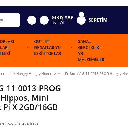
GİRİŞ YAP
SEPETİM
Üye Ol
ORLARI
OUTLET,
SANAL
LARI
FIRSATLAR VE
GERÇEKLIK -
LERI
ESKI STOKLAR
VR
MALZEMELERI
usement
Hungry Hungry Hippos
Mini Pc Box_AAG-11-0013-PROG Hungry Hungr
AG-11-0013-PROG
Hippos, Mini
k Pi X 2GB/16GB
arı_Rock Pi X 2GB/16GB