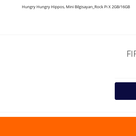
Hungry Hungry Hippos, Mini Bilgisayarı_Rock Pi X 2GB/16GB
Bu ürünün fiyat bilgisi, resim, ürün açıklamalarında ve diğer ko
Görüş ve önerileriniz için teşekkür ederiz.
Ürün resmi kalitesiz, bozuk veya görüntülenemiyor.
Ürün açıklamasında eksik bilgiler bulunuyor.
F
Ürün bilgilerinde hatalar bulunuyor.
Ürün fiyatı diğer sitelerden daha pahalı.
Bu ürüne benzer farklı alternatifler olmalı.