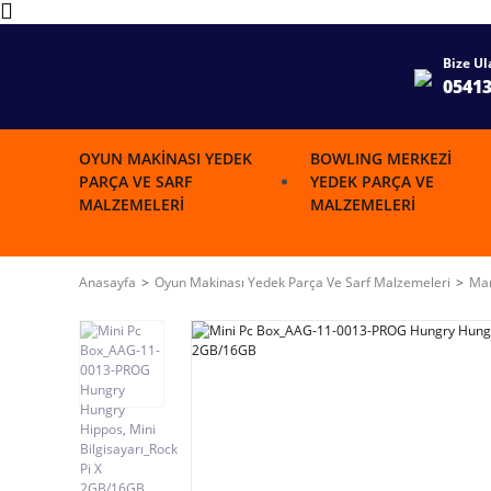
Bize Ul
0541
OYUN MAKINASI YEDEK
BOWLING MERKEZI
PARÇA VE SARF
YEDEK PARÇA VE
MALZEMELERI
MALZEMELERI
Anasayfa
Oyun Makinası Yedek Parça Ve Sarf Malzemeleri
Mar