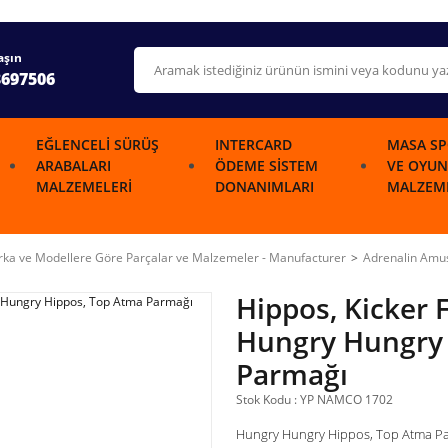
aşın
3697506
EĞLENCELI SÜRÜŞ
INTERCARD
MASA SP
ARABALARI
ÖDEME SISTEM
VE OYUN
MALZEMELERI
DONANIMLARI
MALZEME
ka ve Modellere Göre Parçalar ve Malzemeler - Manufacturer
Adrenalin Am
Hippos, Kicker 
Hungry Hungry 
Parmağı
Stok Kodu : YP NAMCO 1702
Hungry Hungry Hippos, Top Atma P