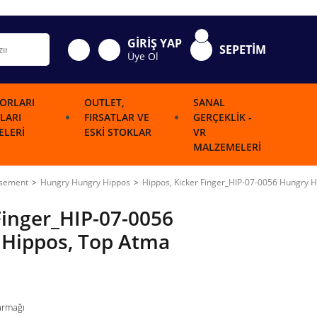
GİRİŞ YAP
SEPETİM
Üye Ol
ORLARI
OUTLET,
SANAL
LARI
FIRSATLAR VE
GERÇEKLIK -
LERI
ESKI STOKLAR
VR
MALZEMELERI
usement
Hungry Hungry Hippos
Hippos, Kicker Finger_HIP-07-0056 Hungry 
Finger_HIP-07-0056
Hippos, Top Atma
armağı