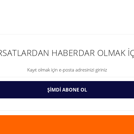
nularda yetersiz gördüğünüz noktaları öneri formunu kullanarak tarafımıza ilet
IRSATLARDAN HABERDAR OLMAK İÇ
ŞİMDİ ABONE OL
Gönder