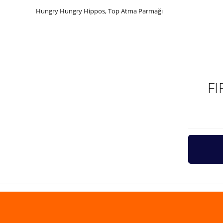
Hungry Hungry Hippos, Top Atma Parmağı
Bu ürünün fiyat bilgisi, resim, ürün açıklamalarında ve diğer ko
Görüş ve önerileriniz için teşekkür ederiz.
Ürün resmi kalitesiz, bozuk veya görüntülenemiyor.
Ürün açıklamasında eksik bilgiler bulunuyor.
F
Ürün bilgilerinde hatalar bulunuyor.
Ürün fiyatı diğer sitelerden daha pahalı.
Bu ürüne benzer farklı alternatifler olmalı.