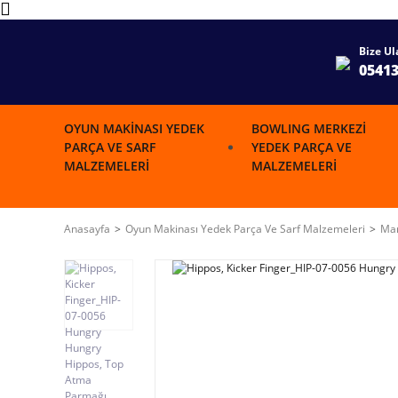
Bize Ul
0541
OYUN MAKINASI YEDEK
BOWLING MERKEZI
PARÇA VE SARF
YEDEK PARÇA VE
MALZEMELERI
MALZEMELERI
Anasayfa
Oyun Makinası Yedek Parça Ve Sarf Malzemeleri
Mar