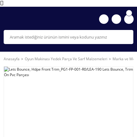
Anasayfa
Oyun Makinası Yedek Parça Ve Sarf Malzemeleri
Marka ve Mode