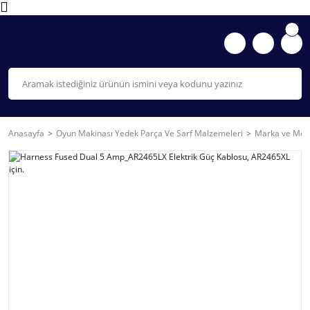
Anasayfa
Oyun Makinası Yedek Parça Ve Sarf Malzemeleri
Marka ve Mode