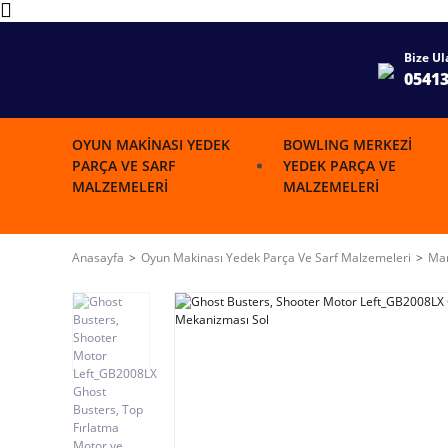
Bize Ul
0541
OYUN MAKINASI YEDEK
BOWLING MERKEZI
PARÇA VE SARF
YEDEK PARÇA VE
MALZEMELERI
MALZEMELERI
Anasayfa
Oyun Makinası Yedek Parça Ve Sarf Malzemeleri
Mar