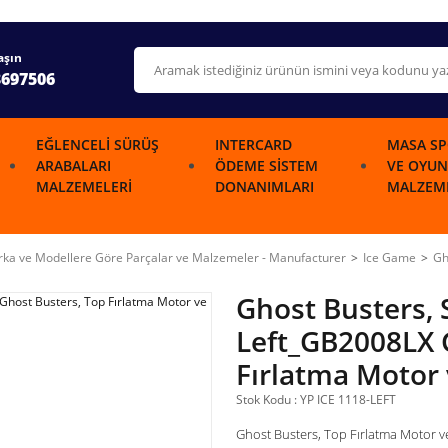
aşın
3697506
EĞLENCELI SÜRÜŞ
INTERCARD
MASA SP
ARABALARI
ÖDEME SISTEM
VE OYUN
MALZEMELERI
DONANIMLARI
MALZEME
ka ve Modellere Göre Parçalar ve Malzemeler - Manufacturer
Ice Game
Gh
Ghost Busters,
Left_GB2008LX 
Fırlatma Motor
Stok Kodu : YP ICE 1118-LEFT
Ghost Busters, Top Fırlatma Motor 