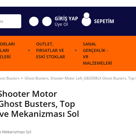
GİRİŞ YAP
SEPETİM
Üye Ol
ORLARI
OUTLET,
SANAL
LARI
FIRSATLAR VE
GERÇEKLIK -
LERI
ESKI STOKLAR
VR
MALZEMELERI
ost Busters
Ghost Busters, Shooter Motor Left_GB2008LX Ghost Busters, Top 
 Shooter Motor
Ghost Busters, Top
 ve Mekanizması Sol
ve Mekanizması Sol