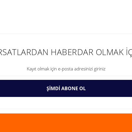
nularda yetersiz gördüğünüz noktaları öneri formunu kullanarak tarafımıza ilet
IRSATLARDAN HABERDAR OLMAK İÇ
ŞİMDİ ABONE OL
Gönder