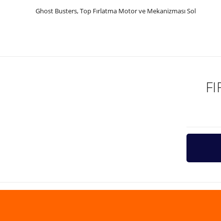
Ghost Busters, Top Fırlatma Motor ve Mekanizması Sol
Bu ürünün fiyat bilgisi, resim, ürün açıklamalarında ve diğer ko
Görüş ve önerileriniz için teşekkür ederiz.
Ürün resmi kalitesiz, bozuk veya görüntülenemiyor.
Ürün açıklamasında eksik bilgiler bulunuyor.
F
Ürün bilgilerinde hatalar bulunuyor.
Ürün fiyatı diğer sitelerden daha pahalı.
Bu ürüne benzer farklı alternatifler olmalı.