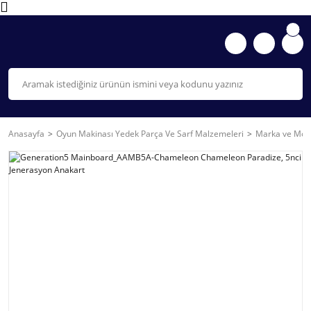
Anasayfa
Oyun Makinası Yedek Parça Ve Sarf Malzemeleri
Marka ve Mode