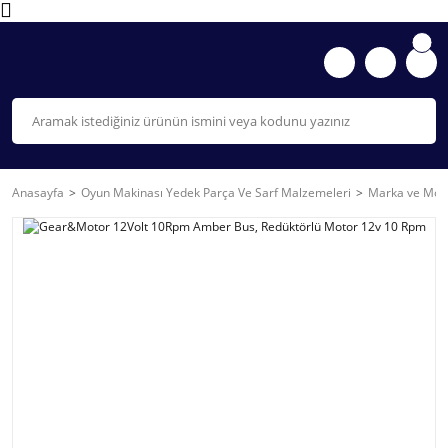
Anasayfa
Oyun Makinası Yedek Parça Ve Sarf Malzemeleri
Marka ve Mode