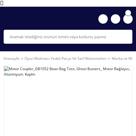
Anasayfa
Oyun Makinası Yedek Parça Ve Sarf Malzemeleri
Marka ve Mode