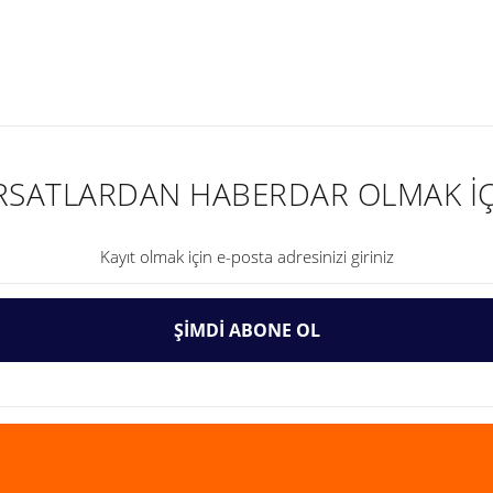
nularda yetersiz gördüğünüz noktaları öneri formunu kullanarak tarafımıza ilet
IRSATLARDAN HABERDAR OLMAK İÇ
ŞİMDİ ABONE OL
Gönder