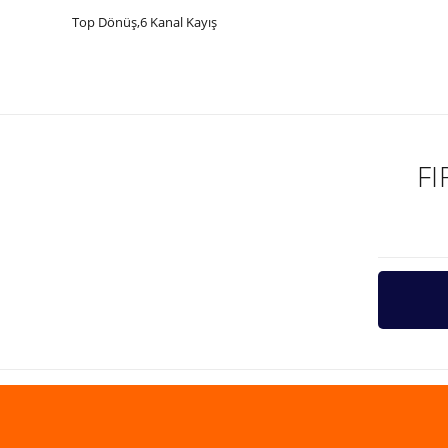
Top Dönüş,6 Kanal Kayış
Bu ürünün fiyat bilgisi, resim, ürün açıklamalarında ve diğer ko
Görüş ve önerileriniz için teşekkür ederiz.
Ürün resmi kalitesiz, bozuk veya görüntülenemiyor.
Ürün açıklamasında eksik bilgiler bulunuyor.
F
Ürün bilgilerinde hatalar bulunuyor.
Ürün fiyatı diğer sitelerden daha pahalı.
Bu ürüne benzer farklı alternatifler olmalı.