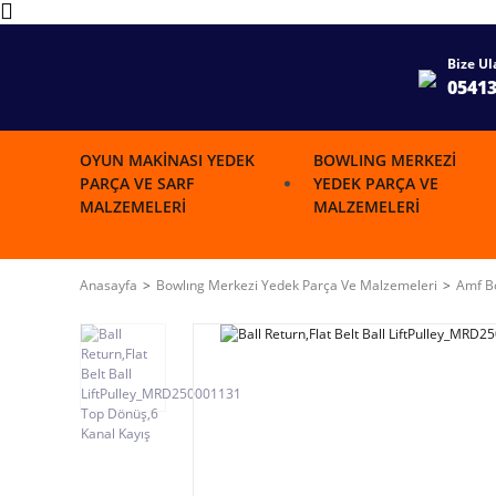
Bize Ul
0541
OYUN MAKINASI YEDEK
BOWLING MERKEZI
PARÇA VE SARF
YEDEK PARÇA VE
MALZEMELERI
MALZEMELERI
Anasayfa
Bowlıng Merkezi Yedek Parça Ve Malzemeleri
Amf Bo