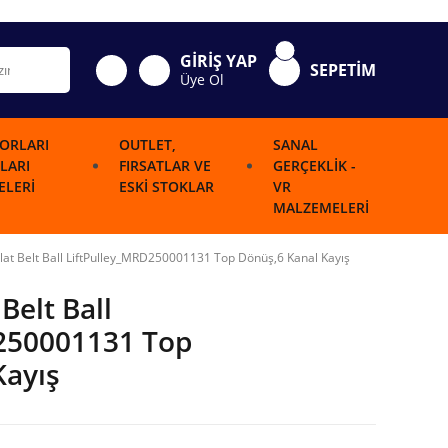
GİRİŞ YAP
SEPETİM
Üye Ol
ORLARI
OUTLET,
SANAL
LARI
FIRSATLAR VE
GERÇEKLIK -
LERI
ESKI STOKLAR
VR
MALZEMELERI
Flat Belt Ball LiftPulley_MRD250001131 Top Dönüş,6 Kanal Kayış
Belt Ball
250001131 Top
Kayış