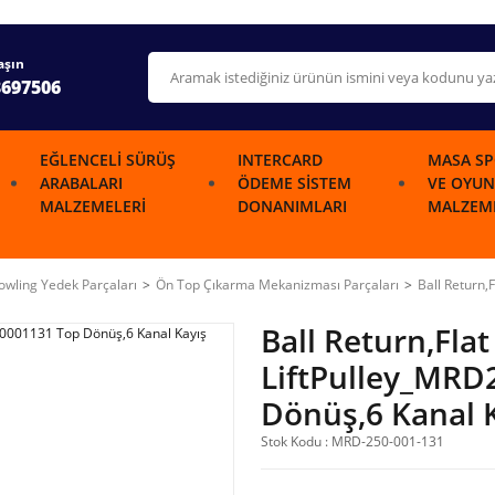
aşın
3697506
EĞLENCELI SÜRÜŞ
INTERCARD
MASA SP
ARABALARI
ÖDEME SISTEM
VE OYUN
MALZEMELERI
DONANIMLARI
MALZEME
wling Yedek Parçaları
Ön Top Çıkarma Mekanizması Parçaları
Ball Return,
Ball Return,Flat 
LiftPulley_MRD
Dönüş,6 Kanal 
Stok Kodu : MRD-250-001-131