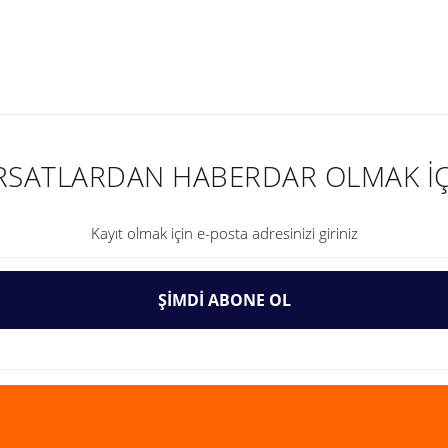
nularda yetersiz gördüğünüz noktaları öneri formunu kullanarak tarafımıza ilet
IRSATLARDAN HABERDAR OLMAK İÇ
ŞİMDİ ABONE OL
Gönder