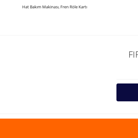
Hat Bakım Makinası, Fren Röle Kartı
Bu ürünün fiyat bilgisi, resim, ürün açıklamalarında ve diğer ko
Görüş ve önerileriniz için teşekkür ederiz.
Ürün resmi kalitesiz, bozuk veya görüntülenemiyor.
Ürün açıklamasında eksik bilgiler bulunuyor.
F
Ürün bilgilerinde hatalar bulunuyor.
Ürün fiyatı diğer sitelerden daha pahalı.
Bu ürüne benzer farklı alternatifler olmalı.