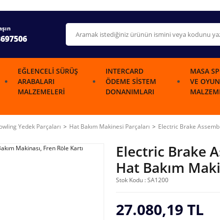
aşın
3697506
EĞLENCELI SÜRÜŞ
INTERCARD
MASA SP
ARABALARI
ÖDEME SISTEM
VE OYUN
MALZEMELERI
DONANIMLARI
MALZEME
wling Yedek Parçaları
Hat Bakım Makinesi Parçaları
Electric Brake Assemb
Electric Brake
Hat Bakım Makin
Stok Kodu : SA1200
27.080,19 TL