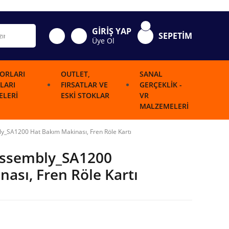
GİRİŞ YAP
SEPETİM
Üye Ol
ORLARI
OUTLET,
SANAL
LARI
FIRSATLAR VE
GERÇEKLIK -
LERI
ESKI STOKLAR
VR
MALZEMELERI
ly_SA1200 Hat Bakım Makinası, Fren Röle Kartı
 Assembly_SA1200
ası, Fren Röle Kartı