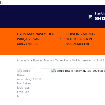
Bize Ul
0541
OYUN MAKINASI YEDEK
BOWLING MERKEZI
PARÇA VE SARF
YEDEK PARÇA VE
MALZEMELERI
MALZEMELERI
Anasayfa
Bowlıng Merkezi Yedek Parça Ve Malzemeleri
Amf Bo