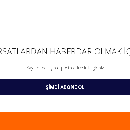
nularda yetersiz gördüğünüz noktaları öneri formunu kullanarak tarafımıza ilet
IRSATLARDAN HABERDAR OLMAK İÇ
ŞİMDİ ABONE OL
Gönder