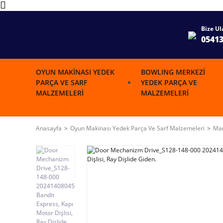
Bize Ul
0541
OYUN MAKINASI YEDEK
BOWLING MERKEZI
PARÇA VE SARF
YEDEK PARÇA VE
MALZEMELERI
MALZEMELERI
Anasayfa
Oyun Makinası Yedek Parça Ve Sarf Malzemeleri
Mar