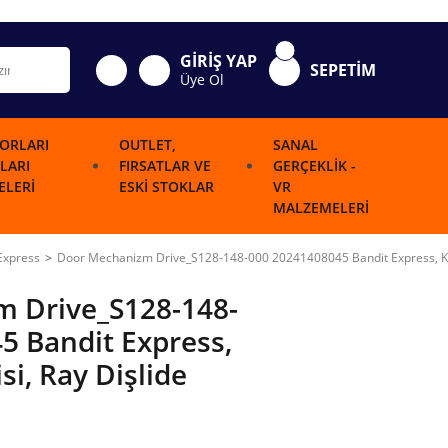
GİRİŞ YAP
SEPETİM
Üye Ol
ORLARI
OUTLET,
SANAL
LARI
FIRSATLAR VE
GERÇEKLIK -
LERI
ESKI STOKLAR
VR
MALZEMELERI
Express
Door Mechanizm Drive_S128-148-000 20241408045 Bandit Express, Kapı
 Drive_S128-148-
5 Bandit Express,
si, Ray Dişlide