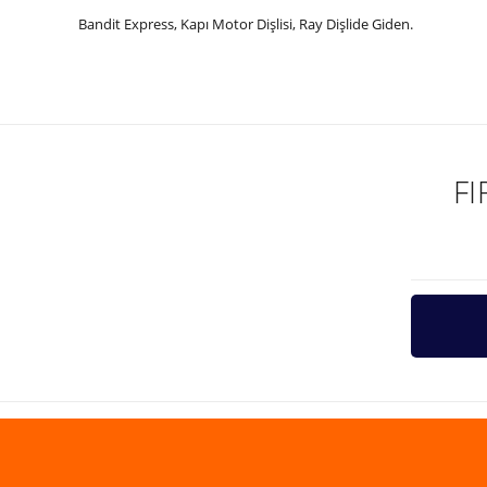
Bandit Express, Kapı Motor Dişlisi, Ray Dişlide Giden.
Bu ürünün fiyat bilgisi, resim, ürün açıklamalarında ve diğer ko
Görüş ve önerileriniz için teşekkür ederiz.
Ürün resmi kalitesiz, bozuk veya görüntülenemiyor.
Ürün açıklamasında eksik bilgiler bulunuyor.
F
Ürün bilgilerinde hatalar bulunuyor.
Ürün fiyatı diğer sitelerden daha pahalı.
Bu ürüne benzer farklı alternatifler olmalı.