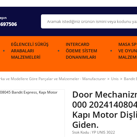
aşın
3697506
EĞLENCELI SÜRÜŞ
INTERCARD
MASA SP
ARABALARI
ÖDEME SISTEM
VE OYUN
MALZEMELERI
DONANIMLARI
MALZEME
ka ve Modellere Göre Parçalar ve Malzemeler - Manufacturer
Unis
Bandit 
Door Mechanizm
000 2024140804
Kapı Motor Dişli
Giden.
Stok Kodu : YP UNIS 3022