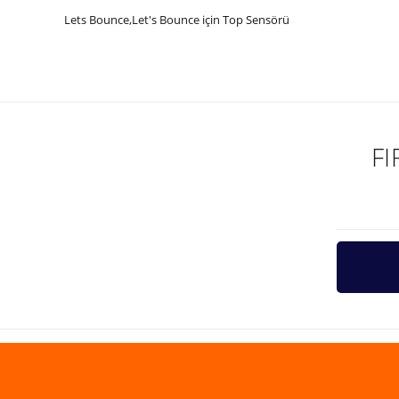
Lets Bounce,Let's Bounce için Top Sensörü
Bu ürünün fiyat bilgisi, resim, ürün açıklamalarında ve diğer ko
Görüş ve önerileriniz için teşekkür ederiz.
Ürün resmi kalitesiz, bozuk veya görüntülenemiyor.
Ürün açıklamasında eksik bilgiler bulunuyor.
F
Ürün bilgilerinde hatalar bulunuyor.
Ürün fiyatı diğer sitelerden daha pahalı.
Bu ürüne benzer farklı alternatifler olmalı.