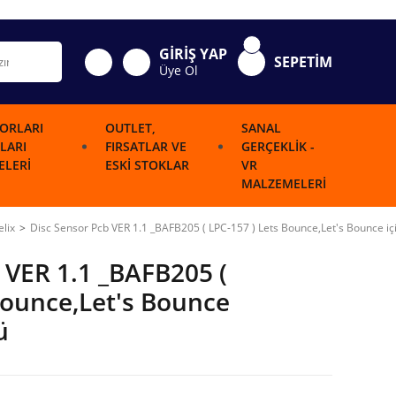
GİRİŞ YAP
SEPETİM
Üye Ol
ORLARI
OUTLET,
SANAL
LARI
FIRSATLAR VE
GERÇEKLIK -
LERI
ESKI STOKLAR
VR
MALZEMELERI
lix
Disc Sensor Pcb VER 1.1 _BAFB205 ( LPC-157 ) Lets Bounce,Let's Bounce i
 VER 1.1 _BAFB205 (
Bounce,Let's Bounce
ü