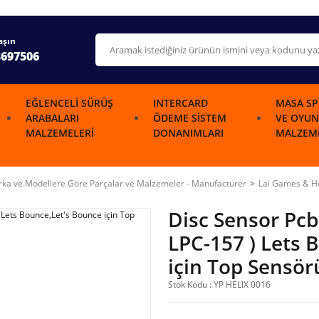
aşın
3697506
EĞLENCELI SÜRÜŞ
INTERCARD
MASA SP
ARABALARI
ÖDEME SISTEM
VE OYUN
MALZEMELERI
DONANIMLARI
MALZEME
ka ve Modellere Göre Parçalar ve Malzemeler - Manufacturer
Lai Games & He
Disc Sensor Pcb
LPC-157 ) Lets 
için Top Sensör
Stok Kodu : YP HELIX 0016