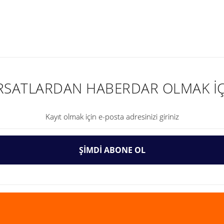
nularda yetersiz gördüğünüz noktaları öneri formunu kullanarak tarafımıza ilet
IRSATLARDAN HABERDAR OLMAK İÇ
ŞİMDİ ABONE OL
Gönder