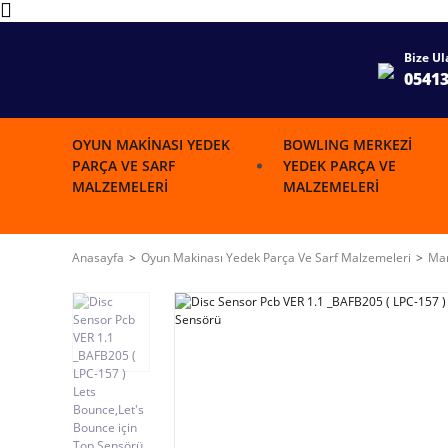
Bize Ul
0541
OYUN MAKINASI YEDEK
BOWLING MERKEZI
PARÇA VE SARF
YEDEK PARÇA VE
MALZEMELERI
MALZEMELERI
Anasayfa
Oyun Makinası Yedek Parça Ve Sarf Malzemeleri
Mar