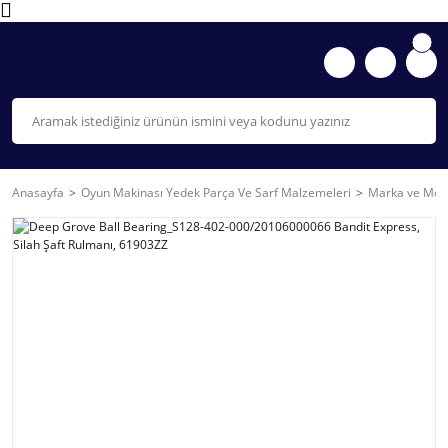
Anasayfa
Oyun Makinası Yedek Parça Ve Sarf Malzemeleri
Marka ve Mode