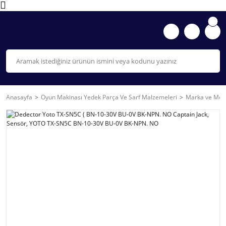
Anasayfa
Oyun Makinası Yedek Parça Ve Sarf Malzemeleri
Marka ve Mode