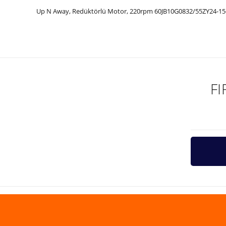
Up N Away, Redüktörlü Motor, 220rpm 60JB10G0832/55ZY24-15
Bu ürünün fiyat bilgisi, resim, ürün açıklamalarında ve diğer ko
Görüş ve önerileriniz için teşekkür ederiz.
Ürün resmi kalitesiz, bozuk veya görüntülenemiyor.
Ürün açıklamasında eksik bilgiler bulunuyor.
F
Ürün bilgilerinde hatalar bulunuyor.
Ürün fiyatı diğer sitelerden daha pahalı.
Bu ürüne benzer farklı alternatifler olmalı.