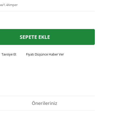
5w/1.4Amper
SEPETE EKLE
Tavsiye Et
Fiyatı Düşünce Haber Ver
Önerileriniz