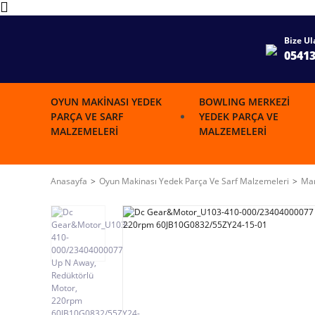
Bize Ul
0541
OYUN MAKINASI YEDEK
BOWLING MERKEZI
PARÇA VE SARF
YEDEK PARÇA VE
MALZEMELERI
MALZEMELERI
Anasayfa
Oyun Makinası Yedek Parça Ve Sarf Malzemeleri
Mar