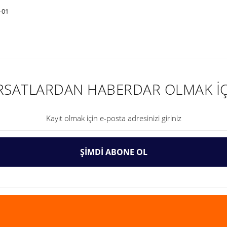
-01
nularda yetersiz gördüğünüz noktaları öneri formunu kullanarak tarafımıza ilet
IRSATLARDAN HABERDAR OLMAK İÇ
ŞİMDİ ABONE OL
Gönder