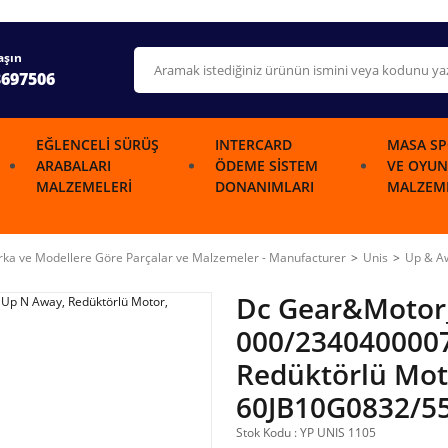
aşın
3697506
EĞLENCELI SÜRÜŞ
INTERCARD
MASA SP
ARABALARI
ÖDEME SISTEM
VE OYUN
MALZEMELERI
DONANIMLARI
MALZEME
ka ve Modellere Göre Parçalar ve Malzemeler - Manufacturer
Unis
Up & A
Dc Gear&Motor
000/234040000
Redüktörlü Mot
60JB10G0832/5
Stok Kodu : YP UNIS 1105