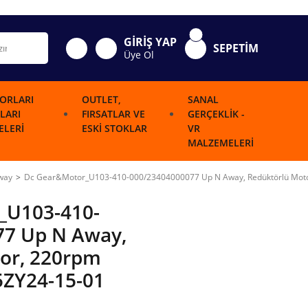
GİRİŞ YAP
SEPETİM
Üye Ol
ORLARI
OUTLET,
SANAL
LARI
FIRSATLAR VE
GERÇEKLIK -
LERI
ESKI STOKLAR
VR
MALZEMELERI
way
Dc Gear&Motor_U103-410-000/23404000077 Up N Away, Redüktörlü Mot
_U103-410-
77 Up N Away,
or, 220rpm
5ZY24-15-01