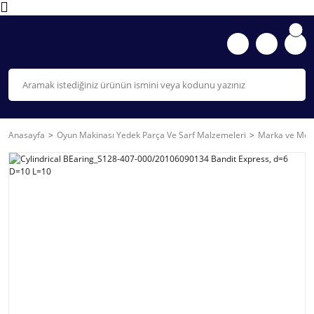
Anasayfa
Oyun Makinası Yedek Parça Ve Sarf Malzemeleri
Marka ve Mode