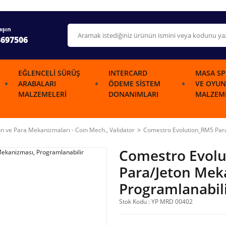
aşın
3697506
EĞLENCELI SÜRÜŞ
INTERCARD
MASA SP
ARABALARI
ÖDEME SISTEM
VE OYUN
MALZEMELERI
DONANIMLARI
MALZEME
on ve Para Mekanizmaları - Coin Mech., Validator
Comestro Evolution_RM5 Para
Comestro Evol
Para/Jeton Mek
Programlanabil
Stok Kodu : YP MRD 00402