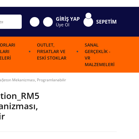
GİRİŞ YAP
SEPETİM
Üye Ol
ORLARI
OUTLET,
SANAL
LARI
FIRSATLAR VE
GERÇEKLIK -
LERI
ESKI STOKLAR
VR
MALZEMELERI
/Jeton Mekanizması, Programlanabilir
ution_RM5
anizması,
ir