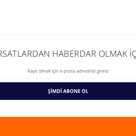
nularda yetersiz gördüğünüz noktaları öneri formunu kullanarak tarafımıza ilet
IRSATLARDAN HABERDAR OLMAK İÇ
ŞİMDİ ABONE OL
Gönder