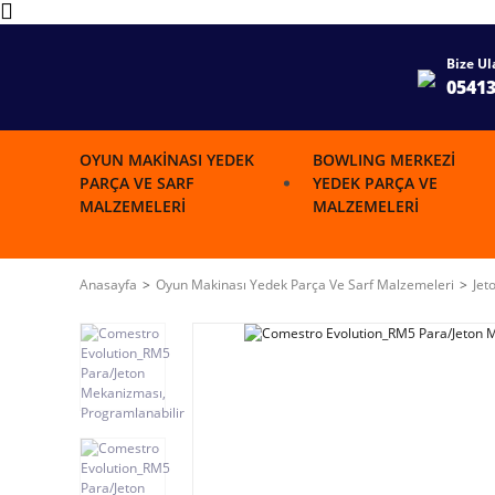
Bize Ul
0541
OYUN MAKINASI YEDEK
BOWLING MERKEZI
PARÇA VE SARF
YEDEK PARÇA VE
MALZEMELERI
MALZEMELERI
Anasayfa
Oyun Makinası Yedek Parça Ve Sarf Malzemeleri
Jet