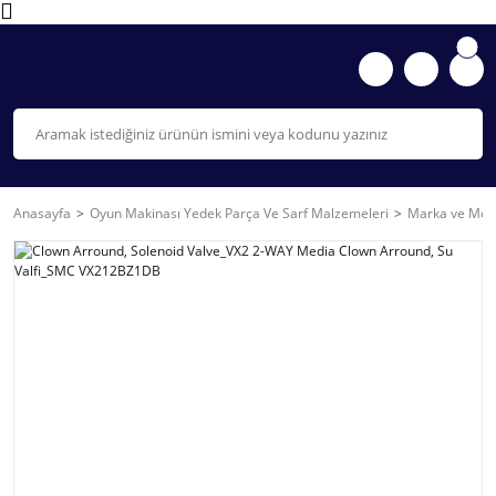
Anasayfa
Oyun Makinası Yedek Parça Ve Sarf Malzemeleri
Marka ve Mode