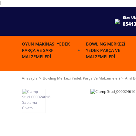
Bize Ul
0541
OYUN MAKINASI YEDEK
BOWLING MERKEZI
PARÇA VE SARF
YEDEK PARÇA VE
MALZEMELERI
MALZEMELERI
Anasayfa
Bowlıng Merkezi Yedek Parça Ve Malzemeleri
Amf Bo