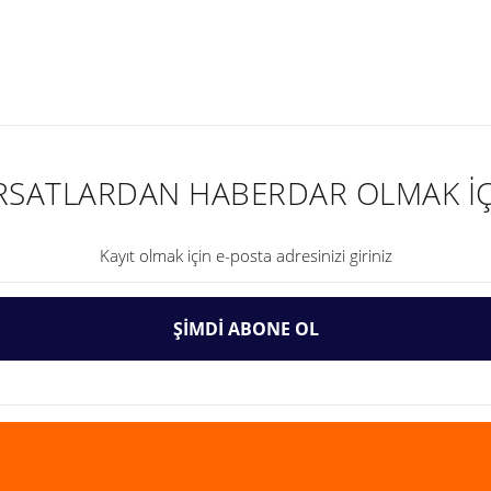
nularda yetersiz gördüğünüz noktaları öneri formunu kullanarak tarafımıza ilet
IRSATLARDAN HABERDAR OLMAK İÇ
ŞİMDİ ABONE OL
Gönder