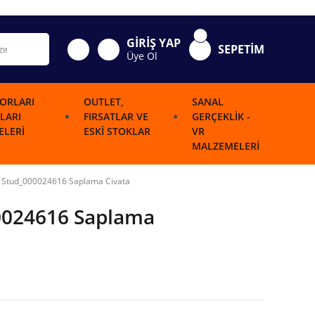
GİRİŞ YAP
SEPETİM
Üye Ol
ORLARI
OUTLET,
SANAL
LARI
FIRSATLAR VE
GERÇEKLIK -
LERI
ESKI STOKLAR
VR
MALZEMELERI
 Stud_000024616 Saplama Civata
0024616 Saplama