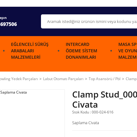
aşın
3697506
EĞLENCELI SÜRÜŞ
INTERCARD
MASA SP
ARABALARI
ÖDEME SISTEM
VE OYUN
MALZEMELERI
DONANIMLARI
MALZEME
wling Yedek Parçaları
Labut Otomatı Parçaları
Top Asansörü / Pbl
Clamp
Clamp Stud_00
Civata
Stok Kodu : 000-024-616
Saplama Civata