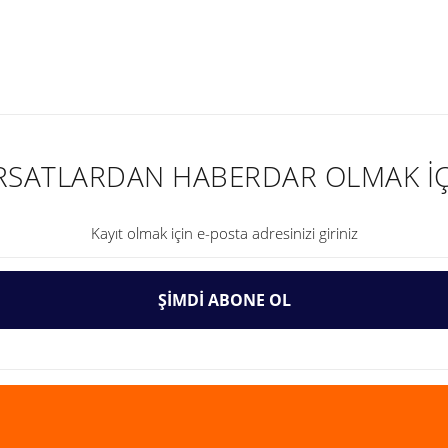
nularda yetersiz gördüğünüz noktaları öneri formunu kullanarak tarafımıza ilet
IRSATLARDAN HABERDAR OLMAK İÇ
ŞİMDİ ABONE OL
Gönder