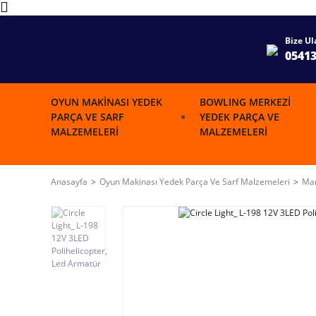
Bize Ul
0541
OYUN MAKINASI YEDEK
BOWLING MERKEZI
PARÇA VE SARF
YEDEK PARÇA VE
MALZEMELERI
MALZEMELERI
Anasayfa
Oyun Makinası Yedek Parça Ve Sarf Malzemeleri
Mar