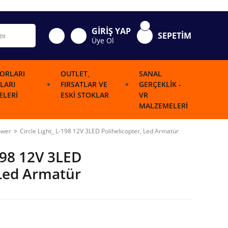
GİRİŞ YAP
SEPETİM
Üye Ol
ORLARI
OUTLET,
SANAL
LARI
FIRSATLAR VE
GERÇEKLIK -
LERI
ESKI STOKLAR
VR
MALZEMELERI
ower
Circle Light_ L-198 12V 3LED Polihelicopter, Led Armatür
-198 12V 3LED
 Led Armatür