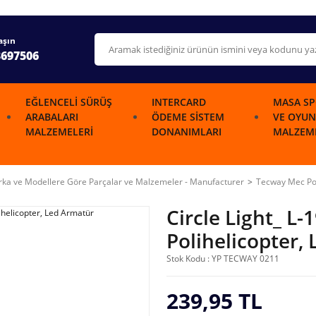
aşın
3697506
EĞLENCELI SÜRÜŞ
INTERCARD
MASA SP
ARABALARI
ÖDEME SISTEM
VE OYUN
MALZEMELERI
DONANIMLARI
MALZEME
ka ve Modellere Göre Parçalar ve Malzemeler - Manufacturer
Tecway Mec P
Circle Light_ L
Polihelicopter,
Stok Kodu : YP TECWAY 0211
239,95 TL