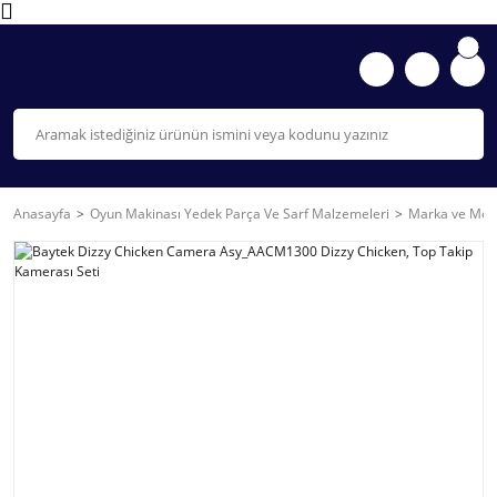
Anasayfa
Oyun Makinası Yedek Parça Ve Sarf Malzemeleri
Marka ve Mode