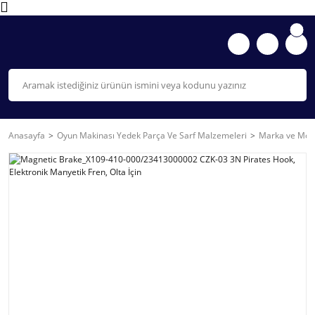
Anasayfa
Oyun Makinası Yedek Parça Ve Sarf Malzemeleri
Marka ve Mode