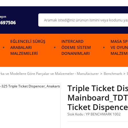
aşın
3697506
EĞLENCELI SÜRÜŞ
INTERCARD
MASA SP
ARABALARI
ÖDEME SISTEM
VE OYUN
MALZEMELERI
DONANIMLARI
MALZEME
ka ve Modellere Göre Parçalar ve Malzemeler - Manufacturer
Benchmark
Triple Ticket D
Mainboard_TDT-
Ticket Dispence
Stok Kodu : YP BENCHMARK 1002