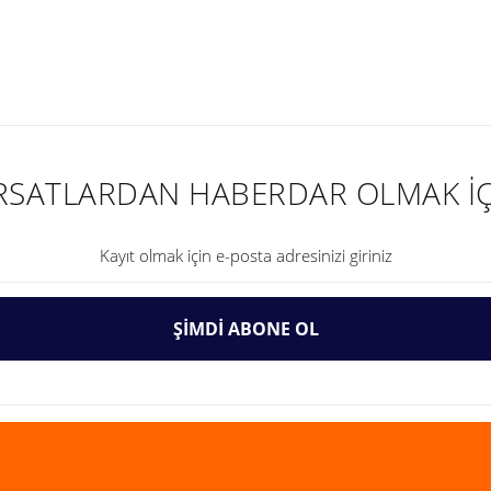
nularda yetersiz gördüğünüz noktaları öneri formunu kullanarak tarafımıza ilet
IRSATLARDAN HABERDAR OLMAK İÇ
ŞİMDİ ABONE OL
Gönder