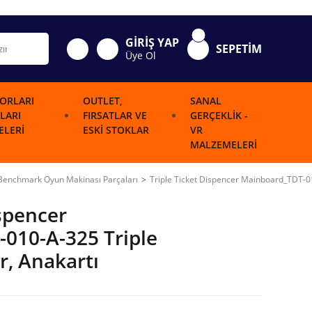
GİRİŞ YAP
SEPETİM
Üye Ol
ORLARI
OUTLET,
SANAL
LARI
FIRSATLAR VE
GERÇEKLIK -
LERI
ESKI STOKLAR
VR
MALZEMELERI
Benchmark Oyun Makinası Parçaları
Triple Ticket Dispencer Mainboard_TDT-01
ispencer
010-A-325 Triple
r, Anakartı