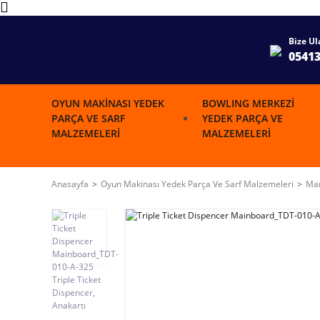
Bize Ul
0541
OYUN MAKINASI YEDEK
BOWLING MERKEZI
PARÇA VE SARF
YEDEK PARÇA VE
MALZEMELERI
MALZEMELERI
Anasayfa
Oyun Makinası Yedek Parça Ve Sarf Malzemeleri
Mar