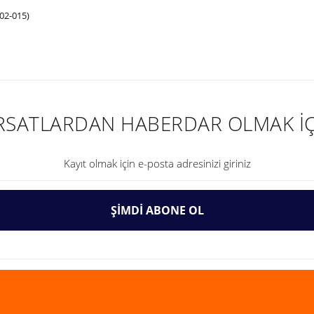
002-015)
nularda yetersiz gördüğünüz noktaları öneri formunu kullanarak tarafımıza ilet
IRSATLARDAN HABERDAR OLMAK İÇ
ŞİMDİ ABONE OL
Gönder