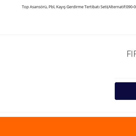
Top Asansörü, Pbl, Kayış Gerdirme Tertibatı Seti(Alternatif:090-
Bu ürünün fiyat bilgisi, resim, ürün açıklamalarında ve diğer ko
Görüş ve önerileriniz için teşekkür ederiz.
Ürün resmi kalitesiz, bozuk veya görüntülenemiyor.
Ürün açıklamasında eksik bilgiler bulunuyor.
F
Ürün bilgilerinde hatalar bulunuyor.
Ürün fiyatı diğer sitelerden daha pahalı.
Bu ürüne benzer farklı alternatifler olmalı.