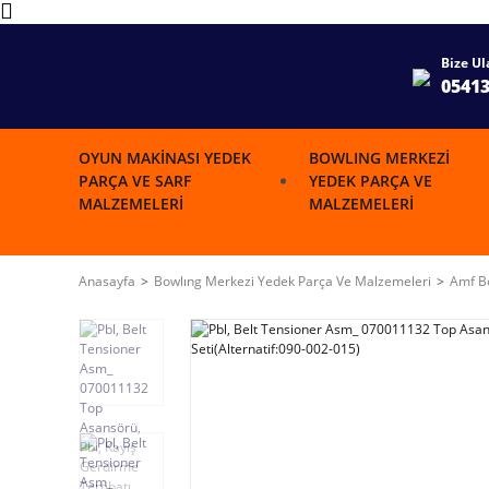
Bize Ul
0541
OYUN MAKINASI YEDEK
BOWLING MERKEZI
PARÇA VE SARF
YEDEK PARÇA VE
MALZEMELERI
MALZEMELERI
Anasayfa
Bowlıng Merkezi Yedek Parça Ve Malzemeleri
Amf Bo