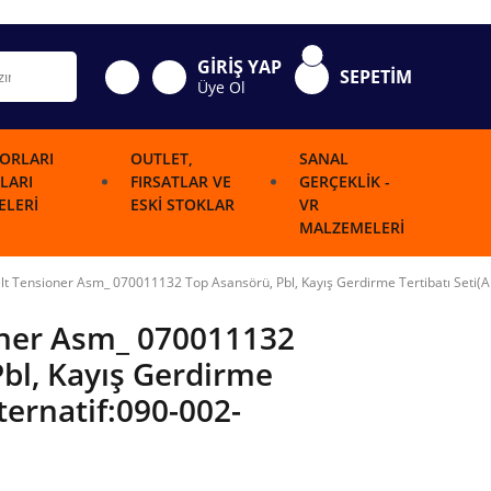
GİRİŞ YAP
SEPETİM
Üye Ol
ORLARI
OUTLET,
SANAL
LARI
FIRSATLAR VE
GERÇEKLIK -
LERI
ESKI STOKLAR
VR
MALZEMELERI
elt Tensioner Asm_ 070011132 Top Asansörü, Pbl, Kayış Gerdirme Tertibatı Seti(A
ioner Asm_ 070011132
bl, Kayış Gerdirme
lternatif:090-002-