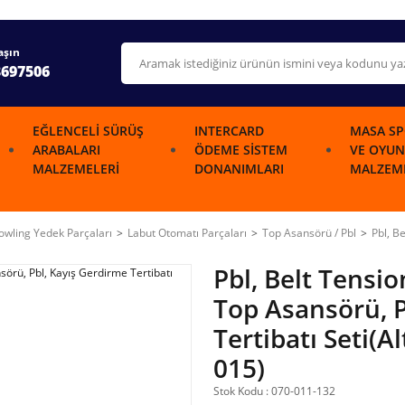
aşın
3697506
EĞLENCELI SÜRÜŞ
INTERCARD
MASA SP
ARABALARI
ÖDEME SISTEM
VE OYUN
MALZEMELERI
DONANIMLARI
MALZEME
wling Yedek Parçaları
Labut Otomatı Parçaları
Top Asansörü / Pbl
Pbl, B
Pbl, Belt Tens
Top Asansörü, P
Tertibatı Seti(A
015)
Stok Kodu : 070-011-132