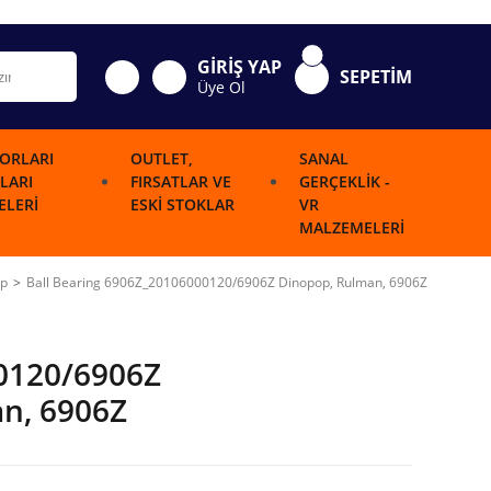
GİRİŞ YAP
SEPETİM
Üye Ol
ORLARI
OUTLET,
SANAL
LARI
FIRSATLAR VE
GERÇEKLIK -
LERI
ESKI STOKLAR
VR
MALZEMELERI
op
Ball Bearing 6906Z_20106000120/6906Z Dinopop, Rulman, 6906Z
0120/6906Z
n, 6906Z