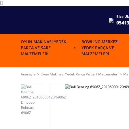
Bize Ul
0541
OYUN MAKINASI YEDEK
BOWLING MERKEZI
PARÇA VE SARF
YEDEK PARÇA VE
MALZEMELERI
MALZEMELERI
Anasayfa
Oyun Makinası Yedek Parça Ve Sarf Malzemeleri
Mar