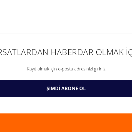
nularda yetersiz gördüğünüz noktaları öneri formunu kullanarak tarafımıza ilet
IRSATLARDAN HABERDAR OLMAK İÇ
ŞİMDİ ABONE OL
Gönder