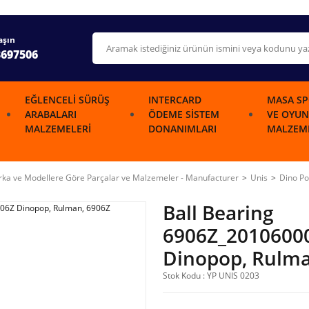
aşın
3697506
EĞLENCELI SÜRÜŞ
INTERCARD
MASA SP
ARABALARI
ÖDEME SISTEM
VE OYUN
MALZEMELERI
DONANIMLARI
MALZEME
ka ve Modellere Göre Parçalar ve Malzemeler - Manufacturer
Unis
Dino P
Ball Bearing
6906Z_2010600
Dinopop, Rulma
Stok Kodu : YP UNIS 0203