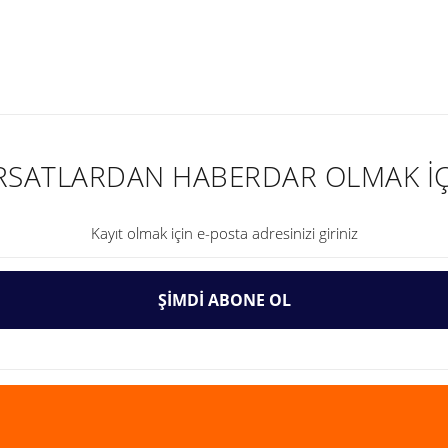
nularda yetersiz gördüğünüz noktaları öneri formunu kullanarak tarafımıza ilet
IRSATLARDAN HABERDAR OLMAK İÇ
ŞİMDİ ABONE OL
Gönder