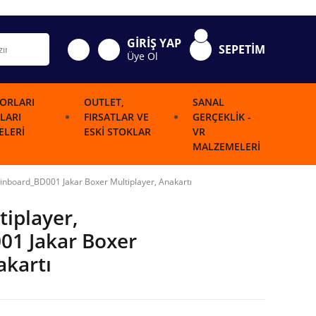
GİRİŞ YAP
SEPETİM
Üye Ol
ORLARI
OUTLET,
SANAL
LARI
FIRSATLAR VE
GERÇEKLIK -
LERI
ESKI STOKLAR
VR
MALZEMELERI
ainboard_BD001 Jakar Boxer Multiplayer, Anakartı
tiplayer,
1 Jakar Boxer
akartı