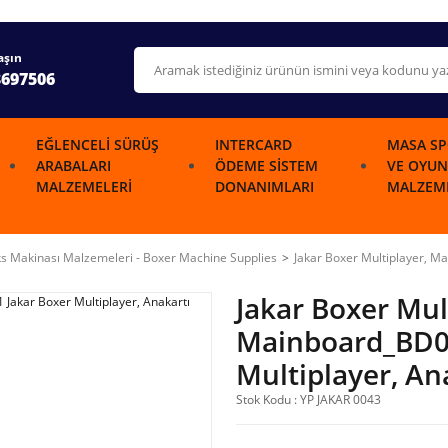
aşın
3697506
EĞLENCELI SÜRÜŞ
INTERCARD
MASA SP
ARABALARI
ÖDEME SISTEM
VE OYUN
MALZEMELERI
DONANIMLARI
MALZEME
s Makinası Malzemeleri - Boxer Machine Supplies
Jakar Boxer Multiplayer, M
Jakar Boxer Mul
Mainboard_BD00
Multiplayer, An
Stok Kodu : YP JAKAR 0043