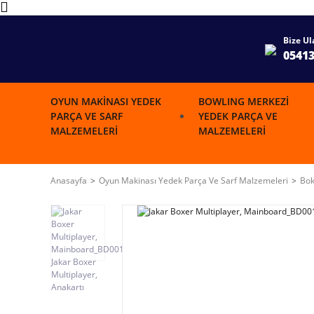
Bize Ul
0541
OYUN MAKINASI YEDEK
BOWLING MERKEZI
PARÇA VE SARF
YEDEK PARÇA VE
MALZEMELERI
MALZEMELERI
Anasayfa
Oyun Makinası Yedek Parça Ve Sarf Malzemeleri
Bok