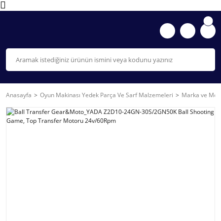
Anasayfa
Oyun Makinası Yedek Parça Ve Sarf Malzemeleri
Marka ve Mode