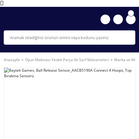
Anasayfa
Oyun Makinası Yedek Parça Ve Sarf Malzemeleri
Marka ve Mode