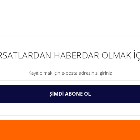
nularda yetersiz gördüğünüz noktaları öneri formunu kullanarak tarafımıza ilet
IRSATLARDAN HABERDAR OLMAK İÇ
ŞİMDİ ABONE OL
Gönder