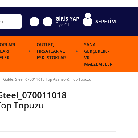
GİRİŞ YAP
SEPETİM
Üye Ol
ORLARI
OUTLET,
SANAL
LARI
FIRSATLAR VE
GERÇEKLIK -
LERI
ESKI STOKLAR
VR
MALZEMELERI
all Guide, Steel_070011018 Top Asansörü, Top Topuzu
, Steel_070011018
Top Topuzu