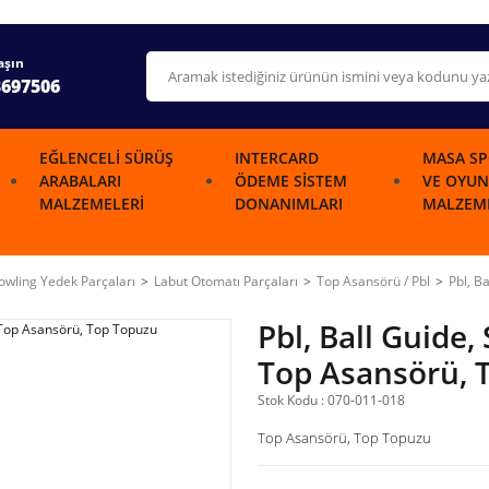
aşın
3697506
EĞLENCELI SÜRÜŞ
INTERCARD
MASA SP
ARABALARI
ÖDEME SISTEM
VE OYUN
MALZEMELERI
DONANIMLARI
MALZEME
wling Yedek Parçaları
Labut Otomatı Parçaları
Top Asansörü / Pbl
Pbl, B
Pbl, Ball Guide
Top Asansörü, 
Stok Kodu : 070-011-018
Top Asansörü, Top Topuzu