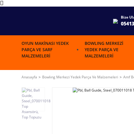
Bize Ul
0541
OYUN MAKINASI YEDEK
BOWLING MERKEZI
PARÇA VE SARF
YEDEK PARÇA VE
MALZEMELERI
MALZEMELERI
Anasayfa
Bowlıng Merkezi Yedek Parça Ve Malzemeleri
Amf Bo