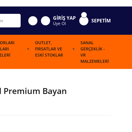
GİRİŞ YAP
SEPETİM
Üye Ol
ORLARI
OUTLET,
SANAL
LARI
FIRSATLAR VE
GERÇEKLIK -
LERI
ESKI STOKLAR
VR
MALZEMELERI
l Premium Bayan