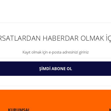
nularda yetersiz gördüğünüz noktaları öneri formunu kullanarak tarafımıza ilet
IRSATLARDAN HABERDAR OLMAK İÇ
ŞİMDİ ABONE OL
Gönder
KURUMSAL