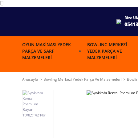
Bize Ul
0541
OYUN MAKINASI YEDEK
BOWLING MERKEZI
PARÇA VE SARF
YEDEK PARÇA VE
MALZEMELERI
MALZEMELERI
Anasayfa
Bowlıng Merkezi Yedek Parça Ve Malzemeleri
Bowlin