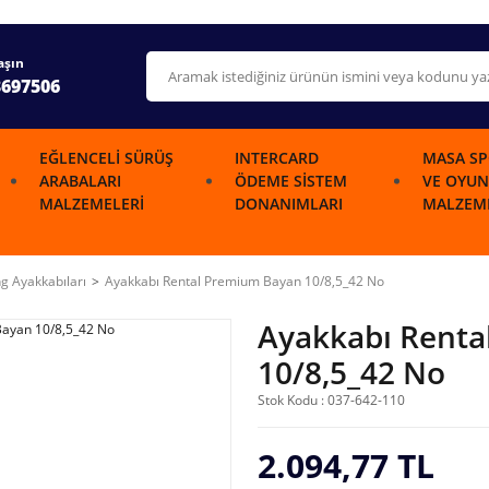
aşın
3697506
EĞLENCELI SÜRÜŞ
INTERCARD
MASA SP
ARABALARI
ÖDEME SISTEM
VE OYUN
MALZEMELERI
DONANIMLARI
MALZEME
g Ayakkabıları
Ayakkabı Rental Premium Bayan 10/8,5_42 No
Ayakkabı Renta
10/8,5_42 No
Stok Kodu : 037-642-110
2.094,77 TL