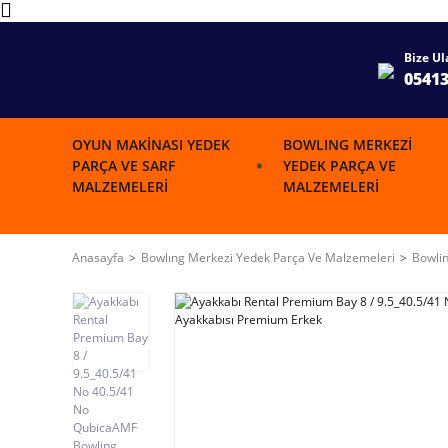
Bize Ul
0541
OYUN MAKINASI YEDEK
BOWLING MERKEZI
PARÇA VE SARF
YEDEK PARÇA VE
MALZEMELERI
MALZEMELERI
Anasayfa
Bowlıng Merkezi Yedek Parça Ve Malzemeleri
Bowlin