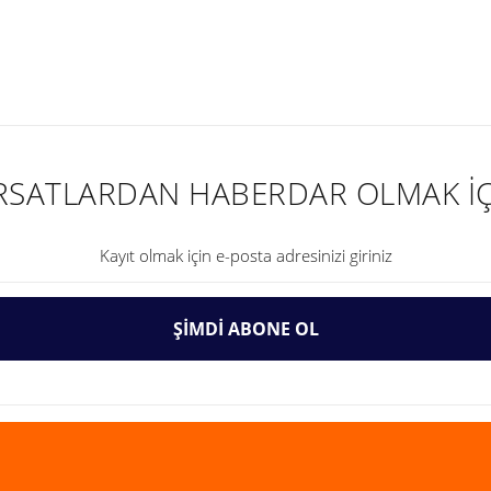
nularda yetersiz gördüğünüz noktaları öneri formunu kullanarak tarafımıza ilet
IRSATLARDAN HABERDAR OLMAK İÇ
ŞİMDİ ABONE OL
Gönder