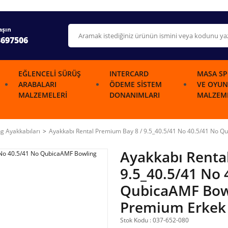
aşın
3697506
EĞLENCELI SÜRÜŞ
INTERCARD
MASA SP
ARABALARI
ÖDEME SISTEM
VE OYUN
MALZEMELERI
DONANIMLARI
MALZEME
g Ayakkabıları
Ayakkabı Rental Premium Bay 8 / 9.5_40.5/41 No 40.5/41 No 
Ayakkabı Renta
9.5_40.5/41 No 
QubicaAMF Bowl
Premium Erkek
Stok Kodu : 037-652-080