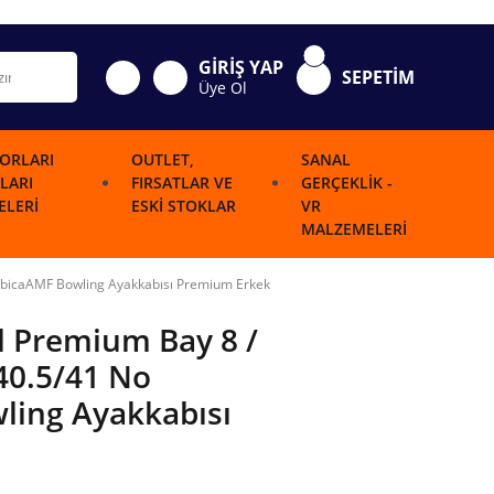
GİRİŞ YAP
SEPETİM
Üye Ol
ORLARI
OUTLET,
SANAL
LARI
FIRSATLAR VE
GERÇEKLIK -
LERI
ESKI STOKLAR
VR
MALZEMELERI
QubicaAMF Bowling Ayakkabısı Premium Erkek
l Premium Bay 8 /
40.5/41 No
ing Ayakkabısı