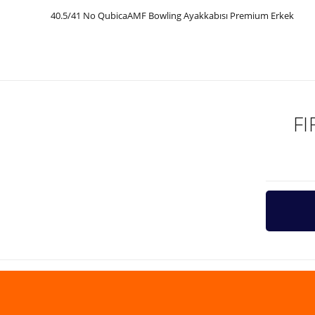
40.5/41 No QubicaAMF Bowling Ayakkabısı Premium Erkek
Bu ürünün fiyat bilgisi, resim, ürün açıklamalarında ve diğer ko
Görüş ve önerileriniz için teşekkür ederiz.
Ürün resmi kalitesiz, bozuk veya görüntülenemiyor.
Ürün açıklamasında eksik bilgiler bulunuyor.
F
Ürün bilgilerinde hatalar bulunuyor.
Ürün fiyatı diğer sitelerden daha pahalı.
Bu ürüne benzer farklı alternatifler olmalı.