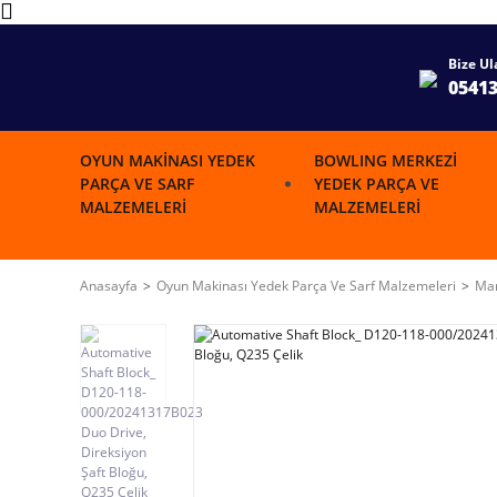
Bize Ul
0541
OYUN MAKINASI YEDEK
BOWLING MERKEZI
PARÇA VE SARF
YEDEK PARÇA VE
MALZEMELERI
MALZEMELERI
Anasayfa
Oyun Makinası Yedek Parça Ve Sarf Malzemeleri
Mar