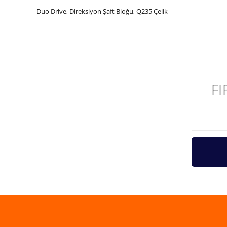
Duo Drive, Direksiyon Şaft Bloğu, Q235 Çelik
Bu ürünün fiyat bilgisi, resim, ürün açıklamalarında ve diğer ko
Görüş ve önerileriniz için teşekkür ederiz.
Ürün resmi kalitesiz, bozuk veya görüntülenemiyor.
Ürün açıklamasında eksik bilgiler bulunuyor.
F
Ürün bilgilerinde hatalar bulunuyor.
Ürün fiyatı diğer sitelerden daha pahalı.
Bu ürüne benzer farklı alternatifler olmalı.