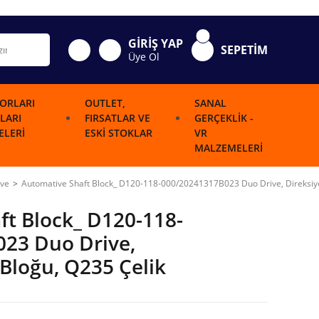
GİRİŞ YAP
SEPETİM
Üye Ol
ORLARI
OUTLET,
SANAL
LARI
FIRSATLAR VE
GERÇEKLIK -
LERI
ESKI STOKLAR
VR
MALZEMELERI
ive
Automative Shaft Block_ D120-118-000/20241317B023 Duo Drive, Direksiyo
ft Block_ D120-118-
23 Duo Drive,
 Bloğu, Q235 Çelik