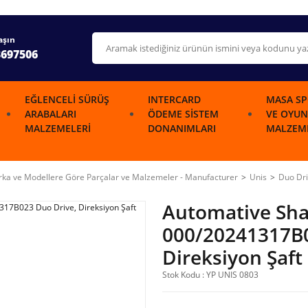
aşın
3697506
EĞLENCELI SÜRÜŞ
INTERCARD
MASA SP
ARABALARI
ÖDEME SISTEM
VE OYUN
MALZEMELERI
DONANIMLARI
MALZEME
ka ve Modellere Göre Parçalar ve Malzemeler - Manufacturer
Unis
Duo Dr
Automative Sha
000/20241317B0
Direksiyon Şaft
Stok Kodu : YP UNIS 0803