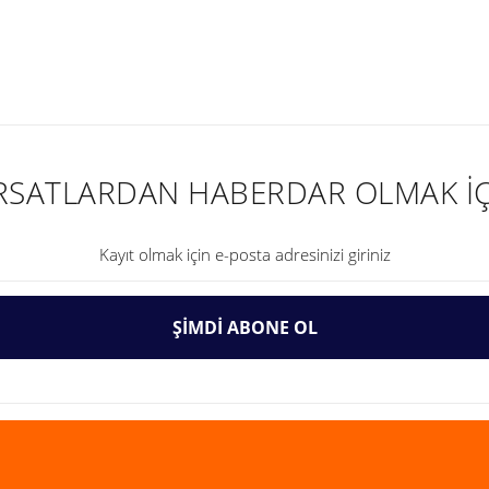
nularda yetersiz gördüğünüz noktaları öneri formunu kullanarak tarafımıza ilet
IRSATLARDAN HABERDAR OLMAK İÇ
ŞİMDİ ABONE OL
Gönder